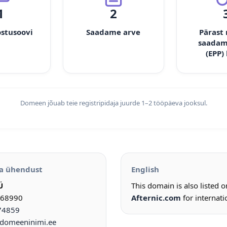
1
2
ostusoovi
Saadame arve
Pärast
saadam
(EPP)
Domeen jõuab teie registripidaja juurde 1–2 tööpäeva jooksul.
a ühendust
English
Ü
This domain is also listed 
968990
Afternic.com
for internati
74859
omeeninimi.ee