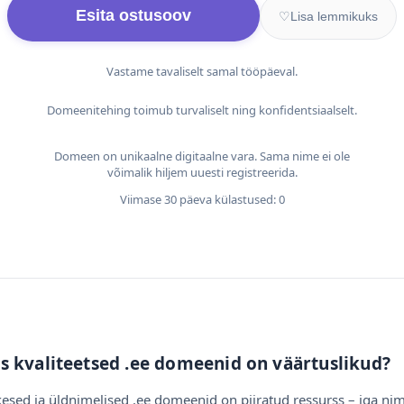
Esita ostusoov
♡
Lisa lemmikuks
Vastame tavaliselt samal tööpäeval.
Domeenitehing toimub turvaliselt ning konfidentsiaalselt.
Domeen on unikaalne digitaalne vara. Sama nime ei ole
võimalik hiljem uuesti registreerida.
Viimase 30 päeva külastused: 0
s kvaliteetsed .ee domeenid on väärtuslikud?
esed ja üldnimelised .ee domeenid on piiratud ressurss – iga nim