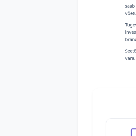
saab 
võetu
Tugev
inves
bränd
Seetõ
vara.