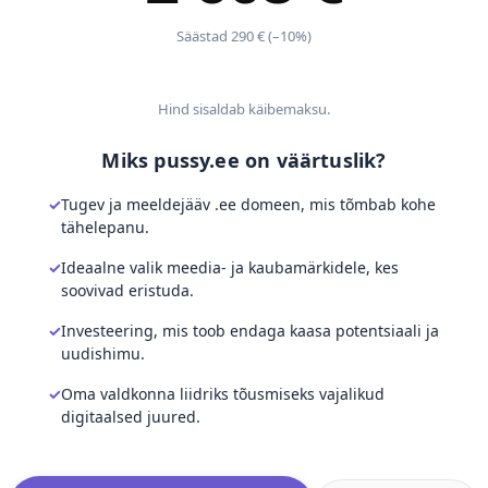
Säästad 290 € (–10%)
Hind sisaldab käibemaksu.
Miks pussy.ee on väärtuslik?
Tugev ja meeldejääv .ee domeen, mis tõmbab kohe
tähelepanu.
Ideaalne valik meedia- ja kaubamärkidele, kes
soovivad eristuda.
Investeering, mis toob endaga kaasa potentsiaali ja
uudishimu.
Oma valdkonna liidriks tõusmiseks vajalikud
digitaalsed juured.