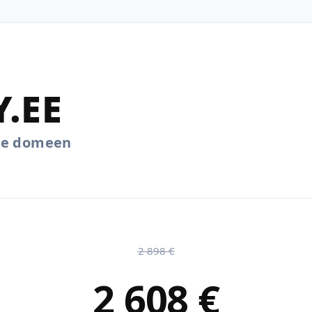
Y.EE
.ee domeen
2 898 €
2 608 €