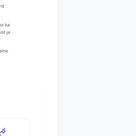
rd
ui ka
st ja
alne