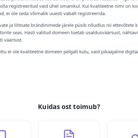
olla registreeritud vaid ühel omanikul. Kui kvaliteetne nimi on ko
d, ei ole seda võimalik uuesti vabalt registreerida.
ate ja lihtsate brändinimede järele püsib nõudlus nii ettevõtete k
torite seas. Hästi valitud domeen toetab usaldusväärsust, nähtavu
i väärtust.
ttu ei ole kvaliteetne domeen pelgalt kulu, vaid pikaajaline digita
Kuidas ost toimub?