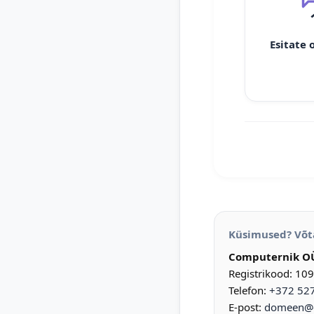
Esitate 
Küsimused? Võt
Computernik O
Registrikood: 10
Telefon:
+372 52
E-post:
domeen@d