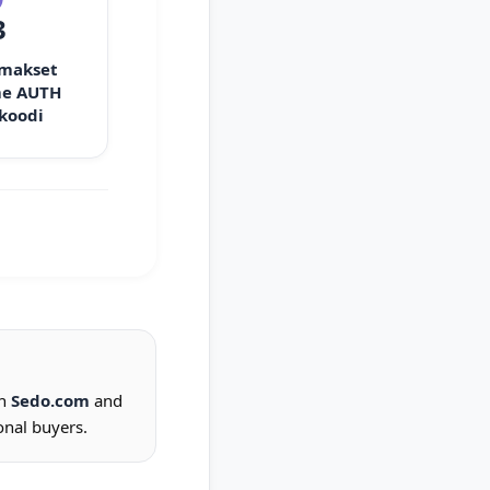
3
 makset
e AUTH
 koodi
on
Sedo.com
and
onal buyers.