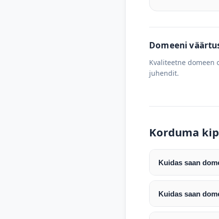
Domeeni väärtus 
Kvaliteetne domeen o
juhendit.
Korduma kip
Kuidas saan domee
Pärast makse laeku
enda valitud regist
Kuidas saan dome
Pärast ostu vormis
Domeeni ülekandmin