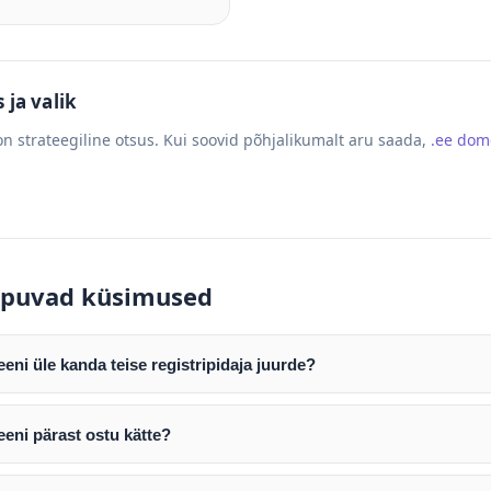
ja valik
n strateegiline otsus. Kui soovid põhjalikumalt aru saada,
.ee do
puvad küsimused
ni üle kanda teise registripidaja juurde?
mist edastame teile domeeni AUTH (EPP) koodi. Selle abil saate d
ripidaja juurde.
eni pärast ostu kätte?
tamist väljastame arve. Maksekinnituse järel edastame teile dome
e toimub registripidajate vahelise protsessina ning võib võtta k