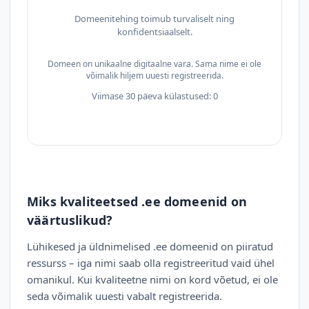
Domeenitehing toimub turvaliselt ning
konfidentsiaalselt.
Domeen on unikaalne digitaalne vara. Sama nime ei ole
võimalik hiljem uuesti registreerida.
Viimase 30 päeva külastused: 0
Miks kvaliteetsed .ee domeenid on
väärtuslikud?
Lühikesed ja üldnimelised .ee domeenid on piiratud
ressurss – iga nimi saab olla registreeritud vaid ühel
omanikul. Kui kvaliteetne nimi on kord võetud, ei ole
seda võimalik uuesti vabalt registreerida.