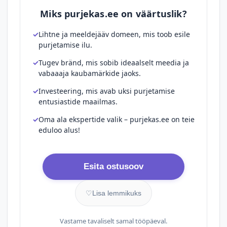
Miks purjekas.ee on väärtuslik?
Lihtne ja meeldejääv domeen, mis toob esile
purjetamise ilu.
Tugev bränd, mis sobib ideaalselt meedia ja
vabaaaja kaubamärkide jaoks.
Investeering, mis avab uksi purjetamise
entusiastide maailmas.
Oma ala ekspertide valik – purjekas.ee on teie
eduloo alus!
Esita ostusoov
♡
Lisa lemmikuks
Vastame tavaliselt samal tööpäeval.