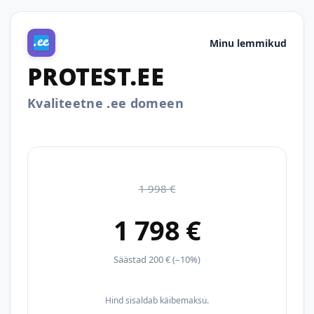
Minu lemmikud
PROTEST.EE
Kvaliteetne .ee domeen
1 998 €
1 798 €
Säästad 200 € (–10%)
Hind sisaldab käibemaksu.