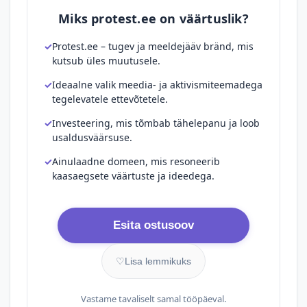
Miks protest.ee on väärtuslik?
Protest.ee – tugev ja meeldejääv bränd, mis
kutsub üles muutusele.
Ideaalne valik meedia- ja aktivismiteemadega
tegelevatele ettevõtetele.
Investeering, mis tõmbab tähelepanu ja loob
usaldusväärsuse.
Ainulaadne domeen, mis resoneerib
kaasaegsete väärtuste ja ideedega.
Esita ostusoov
♡
Lisa lemmikuks
Vastame tavaliselt samal tööpäeval.