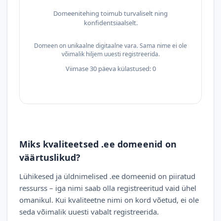
Domeenitehing toimub turvaliselt ning
konfidentsiaalselt.
Domeen on unikaalne digitaalne vara. Sama nime ei ole
võimalik hiljem uuesti registreerida.
Viimase 30 päeva külastused: 0
Miks kvaliteetsed .ee domeenid on
väärtuslikud?
Lühikesed ja üldnimelised .ee domeenid on piiratud
ressurss – iga nimi saab olla registreeritud vaid ühel
omanikul. Kui kvaliteetne nimi on kord võetud, ei ole
seda võimalik uuesti vabalt registreerida.