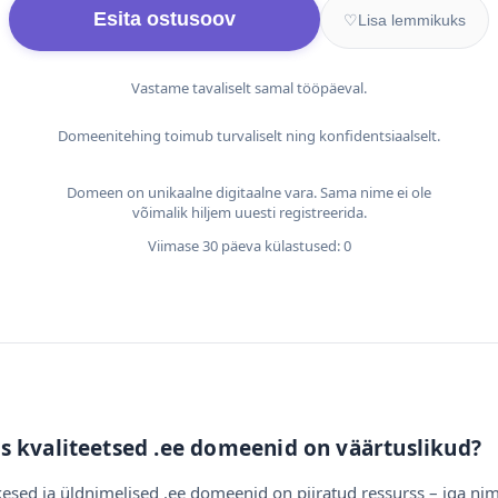
Esita ostusoov
♡
Lisa lemmikuks
Vastame tavaliselt samal tööpäeval.
Domeenitehing toimub turvaliselt ning konfidentsiaalselt.
Domeen on unikaalne digitaalne vara. Sama nime ei ole
võimalik hiljem uuesti registreerida.
Viimase 30 päeva külastused: 0
s kvaliteetsed .ee domeenid on väärtuslikud?
esed ja üldnimelised .ee domeenid on piiratud ressurss – iga nim