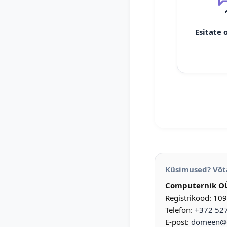
Esitate 
Küsimused? Võt
Computernik O
Registrikood: 10
Telefon:
+372 52
E-post:
domeen@d