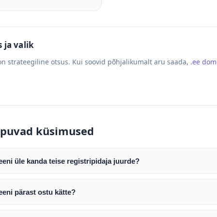
ja valik
n strateegiline otsus. Kui soovid põhjalikumalt aru saada,
.ee do
puvad küsimused
ni üle kanda teise registripidaja juurde?
mist edastame teile domeeni AUTH (EPP) koodi. Selle abil saate d
ripidaja juurde.
eni pärast ostu kätte?
tamist väljastame arve. Maksekinnituse järel edastame teile dome
e toimub registripidajate vahelise protsessina ning võib võtta k