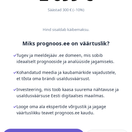
Säästad 300 € (–10%)
Hind sisaldab käibemaksu.
Miks prognoos.ee on väärtuslik?
Tugev ja meeldejääv .ee domeen, mis sobib
ideaalselt prognooside ja analüüside jagamiseks.
Kohandatud meedia ja kaubamärkide vajadustele,
et tõsta oma brändi usaldusväärsust.
Investeering, mis toob kaasa suurema nähtavuse ja
usaldusväärsuse Eesti digitaalses maailmas.
Looge oma ala ekspertide võrgustik ja jagage
väärtuslikku teavet prognoos.ee kaudu.