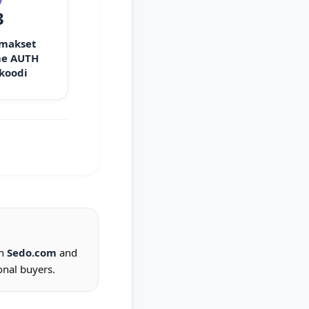
3
 makset
e AUTH
 koodi
on
Sedo.com
and
onal buyers.