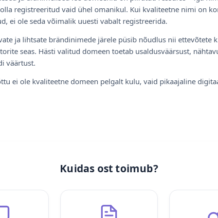
olla registreeritud vaid ühel omanikul. Kui kvaliteetne nimi on ko
d, ei ole seda võimalik uuesti vabalt registreerida.
ate ja lihtsate brändinimede järele püsib nõudlus nii ettevõtete k
torite seas. Hästi valitud domeen toetab usaldusväärsust, nähtavu
i väärtust.
ttu ei ole kvaliteetne domeen pelgalt kulu, vaid pikaajaline digita
Kuidas ost toimub?