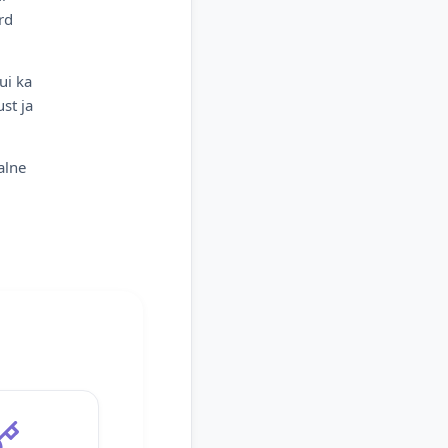
rd
ui ka
st ja
alne