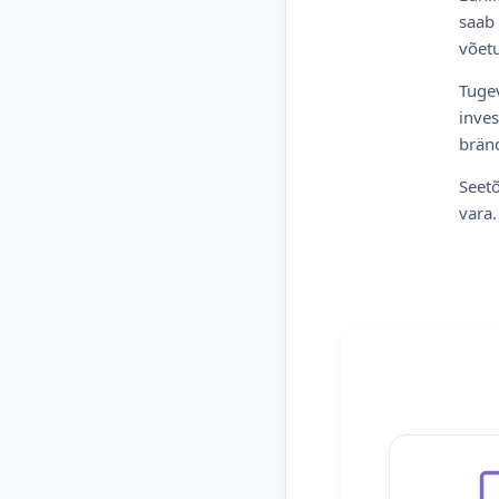
saab 
võetu
Tugev
inves
bränd
Seetõ
vara.