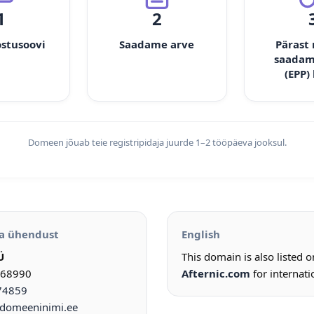
1
2
ostusoovi
Saadame arve
Pärast
saadam
(EPP)
Domeen jõuab teie registripidaja juurde 1–2 tööpäeva jooksul.
a ühendust
English
Ü
This domain is also listed 
968990
Afternic.com
for internati
74859
omeeninimi.ee