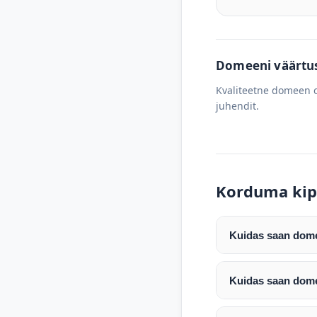
Domeeni väärtus 
Kvaliteetne domeen o
juhendit.
Korduma kip
Kuidas saan domee
Pärast makse laeku
enda valitud regist
Kuidas saan dome
Pärast ostu vormis
Domeeni ülekandmin