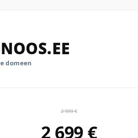
NOOS.EE
.ee domeen
2 999 €
2 699 €