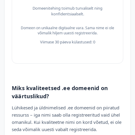
Domeenitehing toimub turvaliselt ning
konfidentsiaalselt.
Domeen on unikaalne digitaalne vara. Sama nime ei ole
võimalik hiljem uuesti registreerida.
Viimase 30 päeva külastused: 0
Miks kvaliteetsed .ee domeenid on
väärtuslikud?
Lühikesed ja üldnimelised .ee domeenid on piiratud
ressurss – iga nimi saab olla registreeritud vaid ühel
omanikul. Kui kvaliteetne nimi on kord võetud, ei ole
seda võimalik uuesti vabalt registreerida.