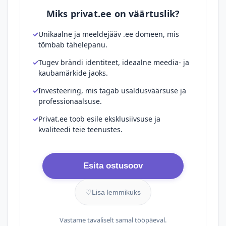
Miks privat.ee on väärtuslik?
Unikaalne ja meeldejääv .ee domeen, mis
tõmbab tähelepanu.
Tugev brändi identiteet, ideaalne meedia- ja
kaubamärkide jaoks.
Investeering, mis tagab usaldusväärsuse ja
professionaalsuse.
Privat.ee toob esile eksklusiivsuse ja
kvaliteedi teie teenustes.
Esita ostusoov
♡
Lisa lemmikuks
Vastame tavaliselt samal tööpäeval.