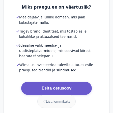
Miks praegu.ee on väärtuslik?
Meeldejääv ja lühike domeen, mis jääb
külastajate mällu.
Tugev brändiidentiteet, mis tõstab esile
kohalikke ja aktuaalseid teemasid.
Ideaalne valik meedia- ja
uudisteplatvormidele, mis soovivad kiiresti
haarata tähelepanu.
Võimalus investeerida tulevikku, tuues esile
praegused trendid ja sündmused.
Esita ostusoov
♡
Lisa lemmikuks