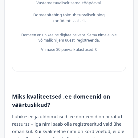
Vastame tavaliselt samal tööpäeval.
Domeenitehing toimub turvaliselt ning
konfidentsiaalselt.
Domeen on unikaalne digitaalne vara. Sama nime ei ole
võimalik hiljem uuesti registreerida.
Viimase 30 päeva külastused: 0
Miks kvaliteetsed .ee domeenid on
väärtuslikud?
Lühikesed ja üldnimelised .ee domeenid on piiratud
ressurss – iga nimi saab olla registreeritud vaid ühel
omanikul. Kui kvaliteetne nimi on kord võetud, ei ole