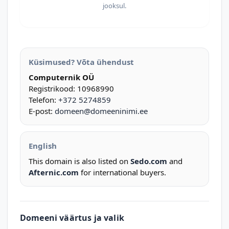
jooksul.
Küsimused? Võta ühendust
Computernik OÜ
Registrikood: 10968990
Telefon:
+372 5274859
E-post:
domeen@domeeninimi.ee
English
This domain is also listed on
Sedo.com
and
Afternic.com
for international buyers.
Domeeni väärtus ja valik