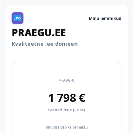
Minu lemmikud
PRAEGU.EE
Kvaliteetne .ee domeen
1 998 €
1 798 €
Säästad 200 € (–10%)
Hind sisaldab käibemaksu.