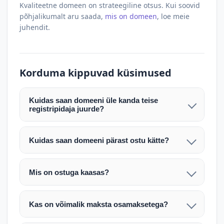
Kvaliteetne domeen on strateegiline otsus. Kui soovid
põhjalikumalt aru saada,
mis on domeen
, loe meie
juhendit.
Korduma kippuvad küsimused
Kuidas saan domeeni üle kanda teise
registripidaja juurde?
Pärast makse laekumist edastame teile domeeni
AUTH (EPP) koodi. Selle abil saate domeeni üle
Kuidas saan domeeni pärast ostu kätte?
kanda enda valitud registripidaja juurde.
Pärast ostu vormistamist väljastame arve.
Maksekinnituse järel edastame teile domeeni
Domeeni ülekandmine toimub registripidajate
Mis on ostuga kaasas?
AUTH (EPP) koodi, millega saate domeeni üle viia
vahelise protsessina ning võib võtta kuni paar
Ostuga kaasas on domeeninime omandiõigus.
enda valitud registripidaja juurde.
tööpäeva. Täpsemad juhised saadetakse teile e-
Veebimajutust ja e-posti teenuseid tuleb tellida
posti teel pärast tehingu kinnitamist.
Kas on võimalik maksta osamaksetega?
eraldi oma registripidaja või majutaja kaudu (nt
Võtame teiega ühendust ning juhendame kogu
Osamakse võimalus on kokkuleppel. Palun
host.ee).