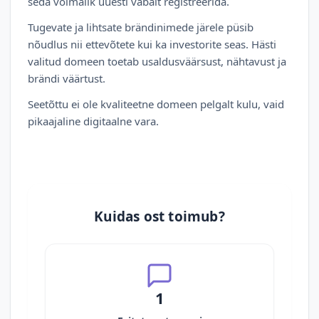
seda võimalik uuesti vabalt registreerida.
Tugevate ja lihtsate brändinimede järele püsib
nõudlus nii ettevõtete kui ka investorite seas. Hästi
valitud domeen toetab usaldusväärsust, nähtavust ja
brändi väärtust.
Seetõttu ei ole kvaliteetne domeen pelgalt kulu, vaid
pikaajaline digitaalne vara.
Kuidas ost toimub?
1