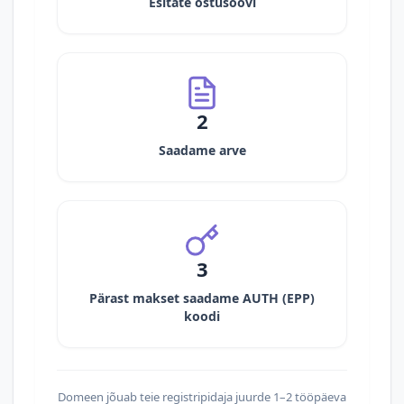
Esitate ostusoovi
2
Saadame arve
3
Pärast makset saadame AUTH (EPP)
koodi
Domeen jõuab teie registripidaja juurde 1–2 tööpäeva