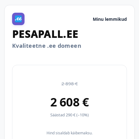
Minu lemmikud
PESAPALL.EE
Kvaliteetne .ee domeen
2 898 €
2 608 €
Säästad 290 € (–10%)
Hind sisaldab käibemaksu.