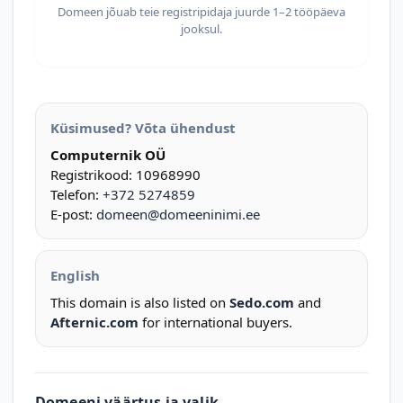
Domeen jõuab teie registripidaja juurde 1–2 tööpäeva
jooksul.
Küsimused? Võta ühendust
Computernik OÜ
Registrikood: 10968990
Telefon:
+372 5274859
E-post:
domeen@domeeninimi.ee
English
This domain is also listed on
Sedo.com
and
Afternic.com
for international buyers.
Domeeni väärtus ja valik