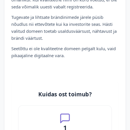
seda võimalik uuesti vabalt registreerida.
Tugevate ja lihtsate brändinimede järele püsib
nõudlus nii ettevõtete kui ka investorite seas. Hästi
valitud domeen toetab usaldusväärsust, nähtavust ja
brändi väärtust.
Seetõttu ei ole kvaliteetne domeen pelgalt kulu, vaid
pikaajaline digitaalne vara.
Kuidas ost toimub?
1