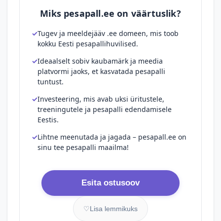
Miks pesapall.ee on väärtuslik?
Tugev ja meeldejääv .ee domeen, mis toob
kokku Eesti pesapallihuvilised.
Ideaalselt sobiv kaubamärk ja meedia
platvormi jaoks, et kasvatada pesapalli
tuntust.
Investeering, mis avab uksi üritustele,
treeningutele ja pesapalli edendamisele
Eestis.
Lihtne meenutada ja jagada – pesapall.ee on
sinu tee pesapalli maailma!
Esita ostusoov
♡
Lisa lemmikuks