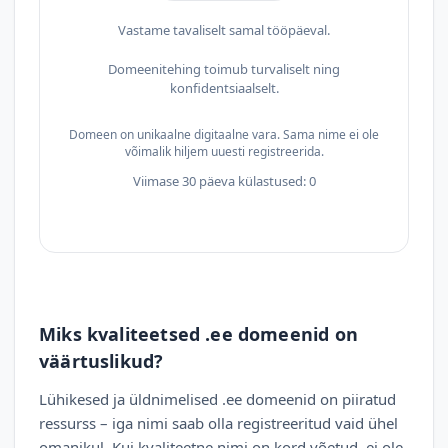
Vastame tavaliselt samal tööpäeval.
Domeenitehing toimub turvaliselt ning
konfidentsiaalselt.
Domeen on unikaalne digitaalne vara. Sama nime ei ole
võimalik hiljem uuesti registreerida.
Viimase 30 päeva külastused: 0
Miks kvaliteetsed .ee domeenid on
väärtuslikud?
Lühikesed ja üldnimelised .ee domeenid on piiratud
ressurss – iga nimi saab olla registreeritud vaid ühel
omanikul. Kui kvaliteetne nimi on kord võetud, ei ole