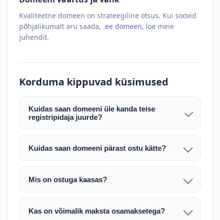
Kvaliteetne domeen on strateegiline otsus. Kui soovid
põhjalikumalt aru saada,
.ee domeen
, loe meie
juhendit.
Korduma kippuvad küsimused
Kuidas saan domeeni üle kanda teise
registripidaja juurde?
Pärast makse laekumist edastame teile domeeni
AUTH (EPP) koodi. Selle abil saate domeeni üle
Kuidas saan domeeni pärast ostu kätte?
kanda enda valitud registripidaja juurde.
Pärast ostu vormistamist väljastame arve.
Maksekinnituse järel edastame teile domeeni
Domeeni ülekandmine toimub registripidajate
Mis on ostuga kaasas?
AUTH (EPP) koodi, millega saate domeeni üle viia
vahelise protsessina ning võib võtta kuni paar
Ostuga kaasas on domeeninime omandiõigus.
enda valitud registripidaja juurde.
tööpäeva. Täpsemad juhised saadetakse teile e-
Veebimajutust ja e-posti teenuseid tuleb tellida
posti teel pärast tehingu kinnitamist.
Kas on võimalik maksta osamaksetega?
eraldi oma registripidaja või majutaja kaudu (nt
Võtame teiega ühendust ning juhendame kogu