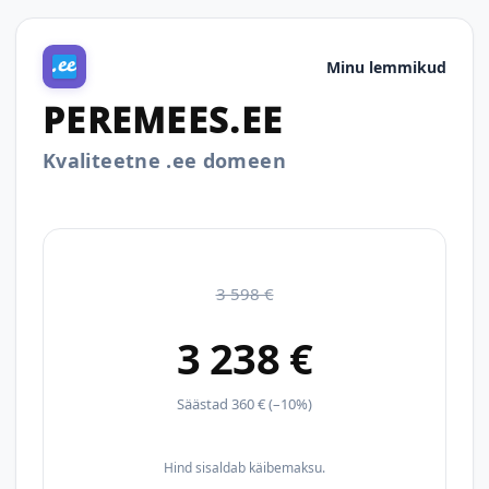
Minu lemmikud
PEREMEES.EE
Kvaliteetne .ee domeen
3 598 €
3 238 €
Säästad 360 € (–10%)
Hind sisaldab käibemaksu.