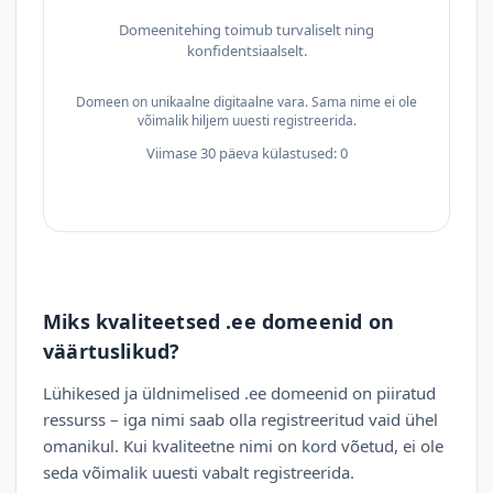
Domeenitehing toimub turvaliselt ning
konfidentsiaalselt.
Domeen on unikaalne digitaalne vara. Sama nime ei ole
võimalik hiljem uuesti registreerida.
Viimase 30 päeva külastused: 0
Miks kvaliteetsed .ee domeenid on
väärtuslikud?
Lühikesed ja üldnimelised .ee domeenid on piiratud
ressurss – iga nimi saab olla registreeritud vaid ühel
omanikul. Kui kvaliteetne nimi on kord võetud, ei ole
seda võimalik uuesti vabalt registreerida.