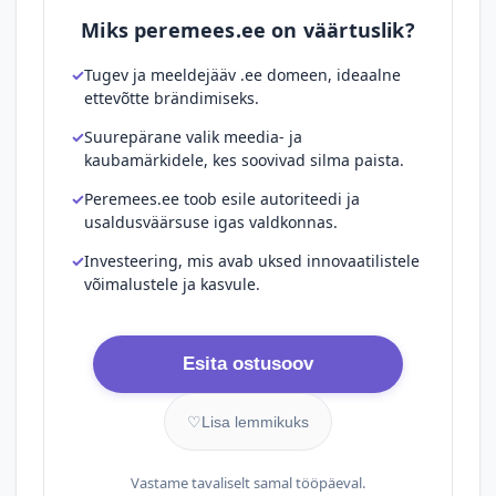
Miks peremees.ee on väärtuslik?
Tugev ja meeldejääv .ee domeen, ideaalne
ettevõtte brändimiseks.
Suurepärane valik meedia- ja
kaubamärkidele, kes soovivad silma paista.
Peremees.ee toob esile autoriteedi ja
usaldusväärsuse igas valdkonnas.
Investeering, mis avab uksed innovaatilistele
võimalustele ja kasvule.
Esita ostusoov
♡
Lisa lemmikuks
Vastame tavaliselt samal tööpäeval.