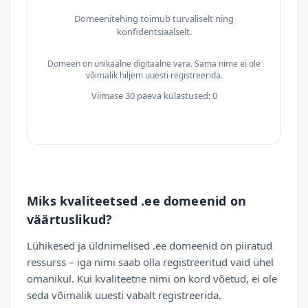
Domeenitehing toimub turvaliselt ning
konfidentsiaalselt.
Domeen on unikaalne digitaalne vara. Sama nime ei ole
võimalik hiljem uuesti registreerida.
Viimase 30 päeva külastused: 0
Miks kvaliteetsed .ee domeenid on
väärtuslikud?
Lühikesed ja üldnimelised .ee domeenid on piiratud
ressurss – iga nimi saab olla registreeritud vaid ühel
omanikul. Kui kvaliteetne nimi on kord võetud, ei ole
seda võimalik uuesti vabalt registreerida.