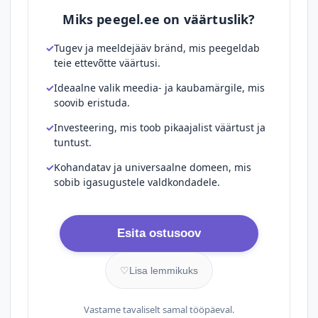
Miks peegel.ee on väärtuslik?
Tugev ja meeldejääv bränd, mis peegeldab
teie ettevõtte väärtusi.
Ideaalne valik meedia- ja kaubamärgile, mis
soovib eristuda.
Investeering, mis toob pikaajalist väärtust ja
tuntust.
Kohandatav ja universaalne domeen, mis
sobib igasugustele valdkondadele.
Esita ostusoov
♡
Lisa lemmikuks
Vastame tavaliselt samal tööpäeval.