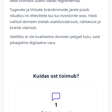
seda võimalik uuesti vabalt registreerida.
Tugevate ja lihtsate brändinimede järele püsib
nõudlus nii ettevõtete kui ka investorite seas. Hästi
valitud domeen toetab usaldusväärsust, nähtavust ja
brändi väärtust.
Seetõttu ei ole kvaliteetne domeen pelgalt kulu, vaid
pikaajaline digitaalne vara.
Kuidas ost toimub?
1