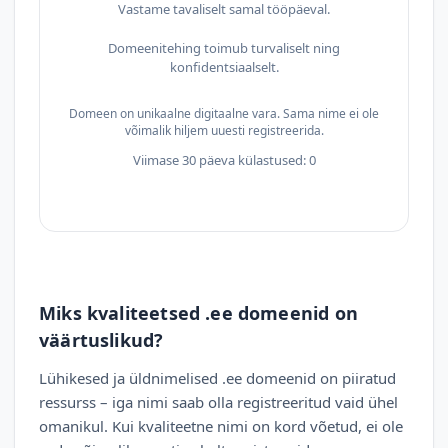
Vastame tavaliselt samal tööpäeval.
Domeenitehing toimub turvaliselt ning
konfidentsiaalselt.
Domeen on unikaalne digitaalne vara. Sama nime ei ole
võimalik hiljem uuesti registreerida.
Viimase 30 päeva külastused: 0
Miks kvaliteetsed .ee domeenid on
väärtuslikud?
Lühikesed ja üldnimelised .ee domeenid on piiratud
ressurss – iga nimi saab olla registreeritud vaid ühel
omanikul. Kui kvaliteetne nimi on kord võetud, ei ole