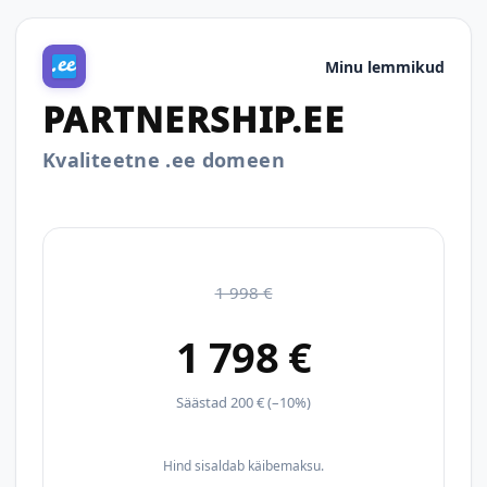
Minu lemmikud
PARTNERSHIP.EE
Kvaliteetne .ee domeen
1 998 €
1 798 €
Säästad 200 € (–10%)
Hind sisaldab käibemaksu.