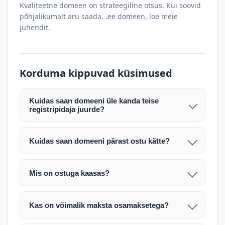
Kvaliteetne domeen on strateegiline otsus. Kui soovid
põhjalikumalt aru saada,
.ee domeen
, loe meie
juhendit.
Korduma kippuvad küsimused
Kuidas saan domeeni üle kanda teise
registripidaja juurde?
Pärast makse laekumist edastame teile domeeni
AUTH (EPP) koodi. Selle abil saate domeeni üle
Kuidas saan domeeni pärast ostu kätte?
kanda enda valitud registripidaja juurde.
Pärast ostu vormistamist väljastame arve.
Maksekinnituse järel edastame teile domeeni
Domeeni ülekandmine toimub registripidajate
Mis on ostuga kaasas?
AUTH (EPP) koodi, millega saate domeeni üle viia
vahelise protsessina ning võib võtta kuni paar
Ostuga kaasas on domeeninime omandiõigus.
enda valitud registripidaja juurde.
tööpäeva. Täpsemad juhised saadetakse teile e-
Veebimajutust ja e-posti teenuseid tuleb tellida
posti teel pärast tehingu kinnitamist.
Kas on võimalik maksta osamaksetega?
eraldi oma registripidaja või majutaja kaudu (nt
Võtame teiega ühendust ning juhendame kogu
Osamakse võimalus on kokkuleppel. Palun
host.ee).