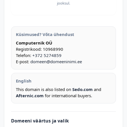
jooksul.
Küsimused? Võta ühendust
Computernik OÜ
Registrikood: 10968990
Telefon:
+372 5274859
E-post:
domeen@domeeninimi.ee
English
This domain is also listed on
Sedo.com
and
Afternic.com
for international buyers.
Domeeni väärtus ja valik