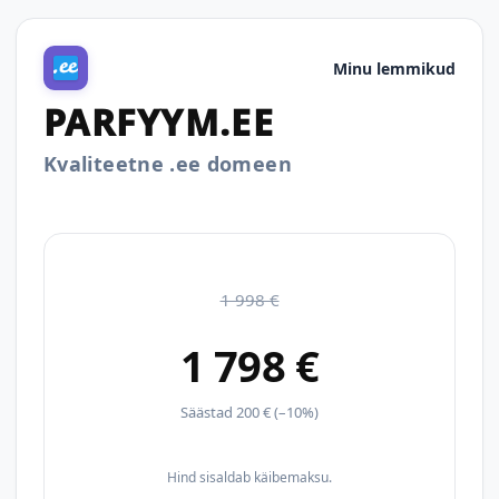
Minu lemmikud
PARFYYM.EE
Kvaliteetne .ee domeen
1 998 €
1 798 €
Säästad 200 € (–10%)
Hind sisaldab käibemaksu.