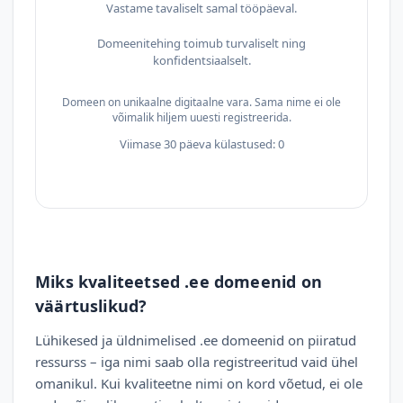
Vastame tavaliselt samal tööpäeval.
Domeenitehing toimub turvaliselt ning
konfidentsiaalselt.
Domeen on unikaalne digitaalne vara. Sama nime ei ole
võimalik hiljem uuesti registreerida.
Viimase 30 päeva külastused: 0
Miks kvaliteetsed .ee domeenid on
väärtuslikud?
Lühikesed ja üldnimelised .ee domeenid on piiratud
ressurss – iga nimi saab olla registreeritud vaid ühel
omanikul. Kui kvaliteetne nimi on kord võetud, ei ole