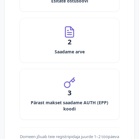
Esitate ostusoovi
2
Saadame arve
3
Pärast makset saadame AUTH (EPP)
koodi
Domeen jõuab teie registripidaja juurde 1–2 tööpäeva