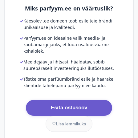
Miks parfyym.ee on väärtuslik?
Käesolev .ee domeen toob esile teie brändi
unikaalsuse ja kvaliteedi.
Parfyym.ee on ideaalne valik meedia- ja
kaubamärgi jaoks, et luua usaldusväärne
kohalolek.
Meeldejääv ja lihtsasti hääldatav, sobib
suurepäraselt investeeringuks ilutööstuses.
Tõstke oma parfüümibränd esile ja haarake
klientide tähelepanu parfyym.ee kaudu.
Esita ostusoov
♡
Lisa lemmikuks