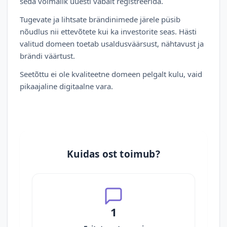
seda võimalik uuesti vabalt registreerida.
Tugevate ja lihtsate brändinimede järele püsib
nõudlus nii ettevõtete kui ka investorite seas. Hästi
valitud domeen toetab usaldusväärsust, nähtavust ja
brändi väärtust.
Seetõttu ei ole kvaliteetne domeen pelgalt kulu, vaid
pikaajaline digitaalne vara.
Kuidas ost toimub?
1