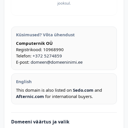
jooksul.
Küsimused? Võta ühendust
Computernik OÜ
Registrikood: 10968990
Telefon:
+372 5274859
E-post:
domeen@domeeninimi.ee
English
This domain is also listed on
Sedo.com
and
Afternic.com
for international buyers.
Domeeni väärtus ja valik