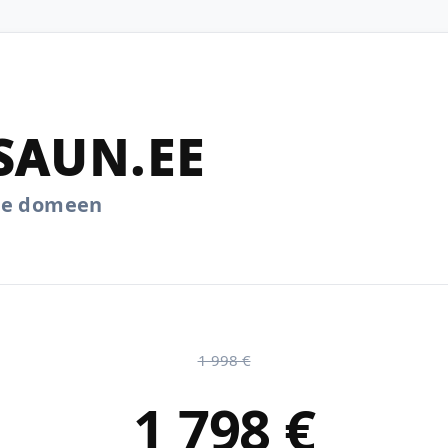
SAUN.EE
.ee domeen
1 998 €
1 798 €