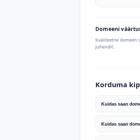
Domeeni väärtus 
Kvaliteetne domeen o
juhendit.
Korduma kip
Kuidas saan domee
Pärast makse laeku
enda valitud regist
Kuidas saan dome
Pärast ostu vormis
Domeeni ülekandmin