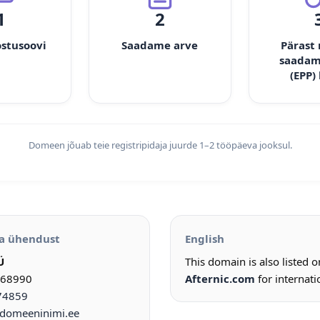
1
2
ostusoovi
Saadame arve
Pärast
saadam
(EPP)
Domeen jõuab teie registripidaja juurde 1–2 tööpäeva jooksul.
a ühendust
English
Ü
This domain is also listed 
968990
Afternic.com
for internati
74859
omeeninimi.ee