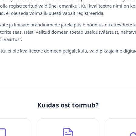
olla registreeritud vaid ühel omanikul. Kui kvaliteetne nimi on ko
d, ei ole seda võimalik uuesti vabalt registreerida.
ate ja lihtsate brändinimede järele püsib nõudlus nii ettevõtete k
torite seas. Hästi valitud domeen toetab usaldusväärsust, nähtavu
i väärtust.
ttu ei ole kvaliteetne domeen pelgalt kulu, vaid pikaajaline digita
Kuidas ost toimub?