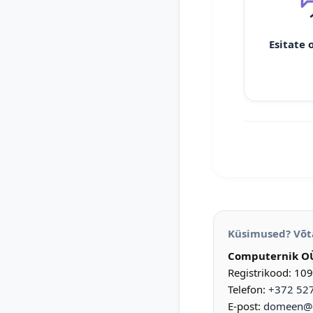
Esitate 
Küsimused? Võt
Computernik O
Registrikood: 10
Telefon:
+372 52
E-post:
domeen@d