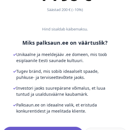
Säästad 200 € (–10%)
Hind sisaldab käibemaksu.
Miks palksaun.ee on väärtuslik?
Unikaalne ja meeldejääv .ee domeen, mis toob
esiplaanile Eesti saunade kultuuri.
Tugev bränd, mis sobib ideaalselt spaade,
puhkuse- ja terviseettevõtete jaoks.
Investori jaoks suurepärane võimalus, et luua
tuntud ja usaldusväärne kaubamärk.
Palksaun.ee on ideaalne valik, et eristuda
konkurentidest ja meelitada kliente.