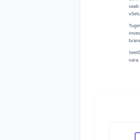
saab 
võetu
Tugev
inves
bränd
Seetõ
vara.