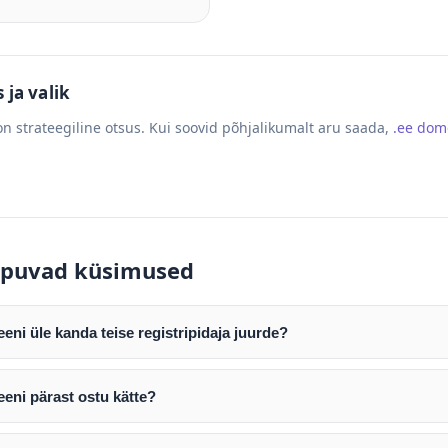
ja valik
n strateegiline otsus. Kui soovid põhjalikumalt aru saada,
.ee do
puvad küsimused
ni üle kanda teise registripidaja juurde?
mist edastame teile domeeni AUTH (EPP) koodi. Selle abil saate d
ripidaja juurde.
eni pärast ostu kätte?
tamist väljastame arve. Maksekinnituse järel edastame teile dome
e toimub registripidajate vahelise protsessina ning võib võtta k