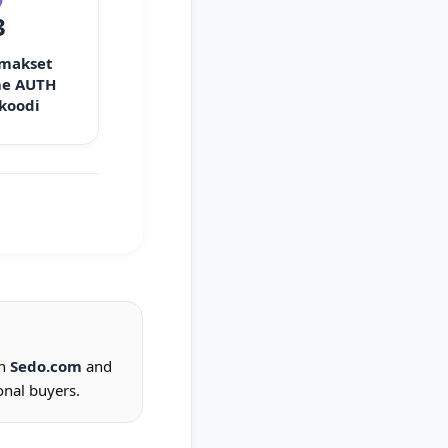
3
 makset
e AUTH
 koodi
on
Sedo.com
and
onal buyers.