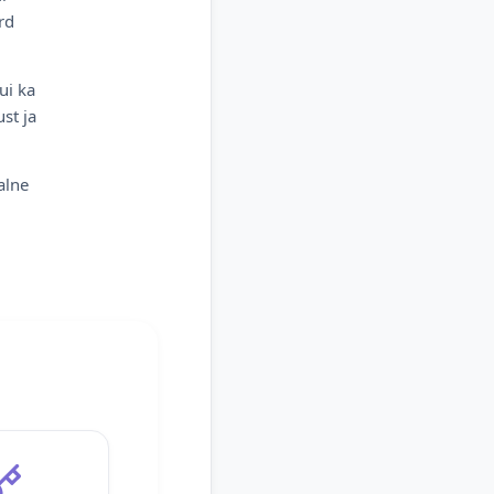
rd
ui ka
st ja
alne