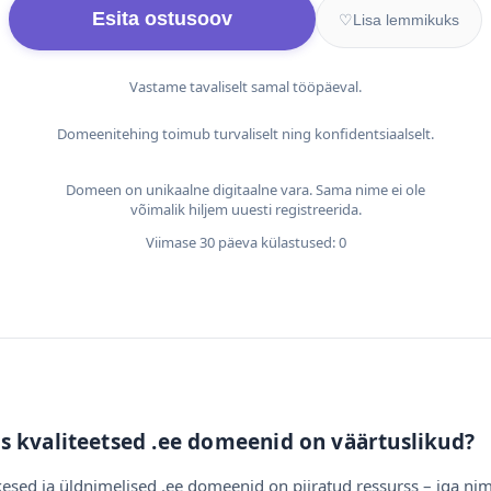
Esita ostusoov
♡
Lisa lemmikuks
Vastame tavaliselt samal tööpäeval.
Domeenitehing toimub turvaliselt ning konfidentsiaalselt.
Domeen on unikaalne digitaalne vara. Sama nime ei ole
võimalik hiljem uuesti registreerida.
Viimase 30 päeva külastused: 0
s kvaliteetsed .ee domeenid on väärtuslikud?
esed ja üldnimelised .ee domeenid on piiratud ressurss – iga nim