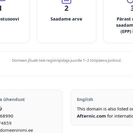
1
2
ostusoovi
Saadame arve
Pärast
saadam
(EPP)
Domeen jõuab teie registripidaja juurde 1–2 tööpäeva jooksul.
a ühendust
English
Ü
This domain is also listed 
968990
Afternic.com
for internati
74859
omeeninimi.ee