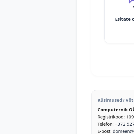
Esitate 
Küsimused? Võt
Computernik O
Registrikood: 10
Telefon:
+372 52
E-post:
domeen@d