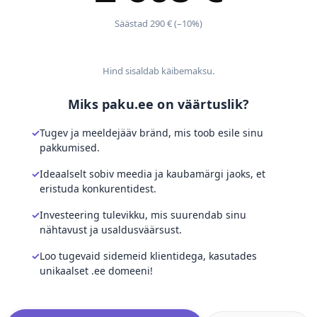
Säästad 290 € (–10%)
Hind sisaldab käibemaksu.
Miks paku.ee on väärtuslik?
Tugev ja meeldejääv bränd, mis toob esile sinu
pakkumised.
Ideaalselt sobiv meedia ja kaubamärgi jaoks, et
eristuda konkurentidest.
Investeering tulevikku, mis suurendab sinu
nähtavust ja usaldusväärsust.
Loo tugevaid sidemeid klientidega, kasutades
unikaalset .ee domeeni!