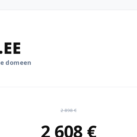
.EE
.ee domeen
2 898 €
2 608 €