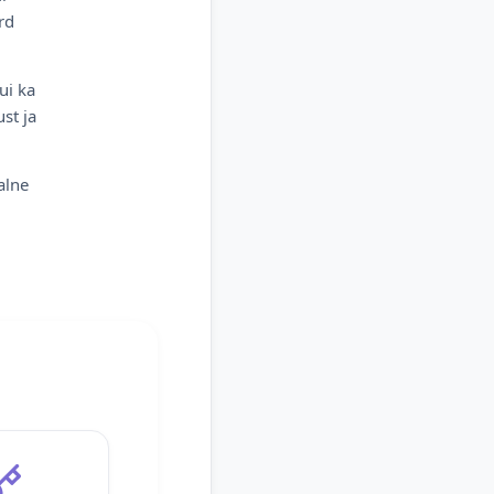
rd
ui ka
st ja
alne