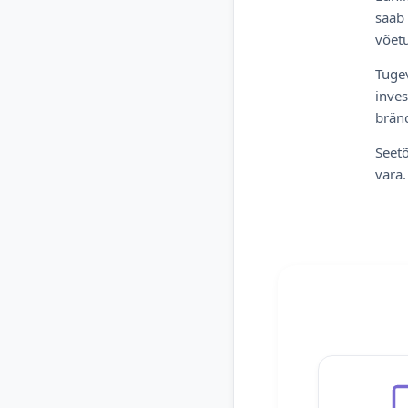
saab 
võetu
Tugev
inves
bränd
Seetõ
vara.