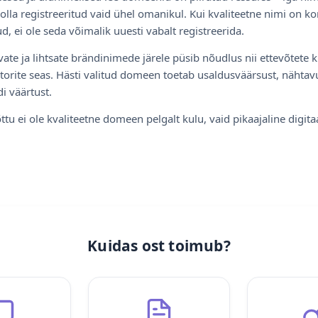
olla registreeritud vaid ühel omanikul. Kui kvaliteetne nimi on ko
d, ei ole seda võimalik uuesti vabalt registreerida.
ate ja lihtsate brändinimede järele püsib nõudlus nii ettevõtete k
torite seas. Hästi valitud domeen toetab usaldusväärsust, nähtavu
i väärtust.
ttu ei ole kvaliteetne domeen pelgalt kulu, vaid pikaajaline digita
Kuidas ost toimub?