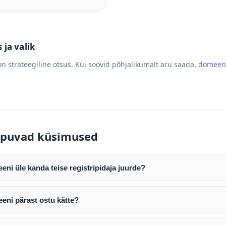
ja valik
n strateegiline otsus. Kui soovid põhjalikumalt aru saada,
domeen
puvad küsimused
ni üle kanda teise registripidaja juurde?
mist edastame teile domeeni AUTH (EPP) koodi. Selle abil saate d
ripidaja juurde.
eni pärast ostu kätte?
tamist väljastame arve. Maksekinnituse järel edastame teile dome
e toimub registripidajate vahelise protsessina ning võib võtta k