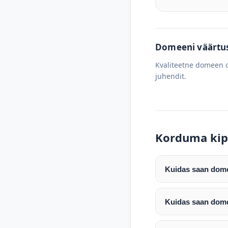
Domeeni väärtus 
Kvaliteetne domeen o
juhendit.
Korduma kip
Kuidas saan domee
Pärast makse laeku
enda valitud regist
Kuidas saan dome
Pärast ostu vormis
Domeeni ülekandmin