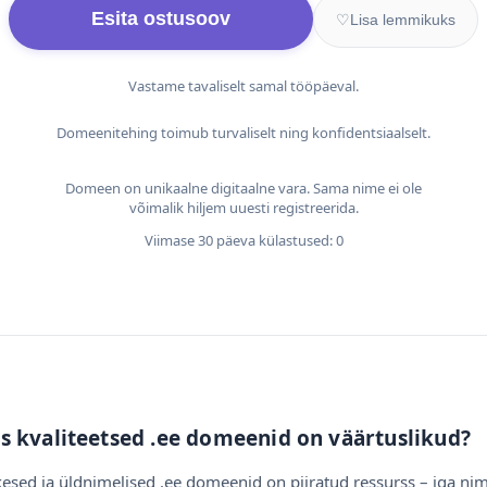
Esita ostusoov
♡
Lisa lemmikuks
Vastame tavaliselt samal tööpäeval.
Domeenitehing toimub turvaliselt ning konfidentsiaalselt.
Domeen on unikaalne digitaalne vara. Sama nime ei ole
võimalik hiljem uuesti registreerida.
Viimase 30 päeva külastused: 0
s kvaliteetsed .ee domeenid on väärtuslikud?
esed ja üldnimelised .ee domeenid on piiratud ressurss – iga nim