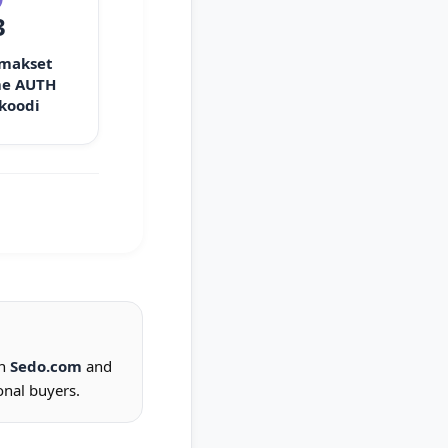
3
 makset
e AUTH
 koodi
on
Sedo.com
and
onal buyers.