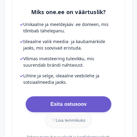
Miks one.ee on väärtuslik?
Unikaalne ja meeldejääv .ee domeen, mis
tõmbab tähelepanu.
Ideaalne valik meedia- ja kaubamärkide
jaoks, mis soovivad eristuda.
Võimas investeering tulevikku, mis
suurendab brändi nähtavust.
Lihtne ja selge, ideaalne veebilehe ja
sotsiaalmeedia jaoks.
Esita ostusoov
♡
Lisa lemmikuks