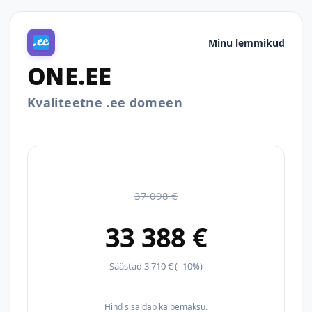
Minu lemmikud
ONE.EE
Kvaliteetne .ee domeen
37 098 €
33 388 €
Säästad 3 710 € (–10%)
Hind sisaldab käibemaksu.