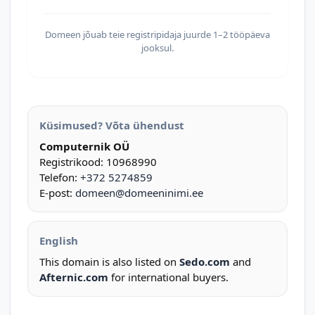
Domeen jõuab teie registripidaja juurde 1–2 tööpäeva
jooksul.
Küsimused? Võta ühendust
Computernik OÜ
Registrikood: 10968990
Telefon:
+372 5274859
E-post:
domeen@domeeninimi.ee
English
This domain is also listed on
Sedo.com
and
Afternic.com
for international buyers.