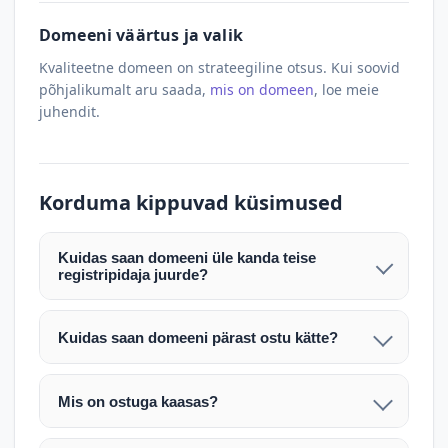
Domeeni väärtus ja valik
Kvaliteetne domeen on strateegiline otsus. Kui soovid
põhjalikumalt aru saada,
mis on domeen
, loe meie
juhendit.
Korduma kippuvad küsimused
Kuidas saan domeeni üle kanda teise
registripidaja juurde?
Pärast makse laekumist edastame teile domeeni
AUTH (EPP) koodi. Selle abil saate domeeni üle
Kuidas saan domeeni pärast ostu kätte?
kanda enda valitud registripidaja juurde.
Pärast ostu vormistamist väljastame arve.
Maksekinnituse järel edastame teile domeeni
Domeeni ülekandmine toimub registripidajate
Mis on ostuga kaasas?
AUTH (EPP) koodi, millega saate domeeni üle viia
vahelise protsessina ning võib võtta kuni paar
Ostuga kaasas on domeeninime omandiõigus.
enda valitud registripidaja juurde.
tööpäeva. Täpsemad juhised saadetakse teile e-