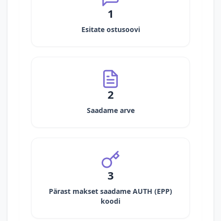
1
Esitate ostusoovi
2
Saadame arve
3
Pärast makset saadame AUTH (EPP)
koodi