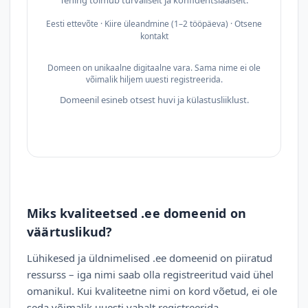
Tehing toimub turvaliselt ja konfidentsiaalselt.
Eesti ettevõte · Kiire üleandmine (1–2 tööpäeva) · Otsene
kontakt
Domeen on unikaalne digitaalne vara. Sama nime ei ole
võimalik hiljem uuesti registreerida.
Domeenil esineb otsest huvi ja külastusliiklust.
Miks kvaliteetsed .ee domeenid on
väärtuslikud?
Lühikesed ja üldnimelised .ee domeenid on piiratud
ressurss – iga nimi saab olla registreeritud vaid ühel
omanikul. Kui kvaliteetne nimi on kord võetud, ei ole
seda võimalik uuesti vabalt registreerida.