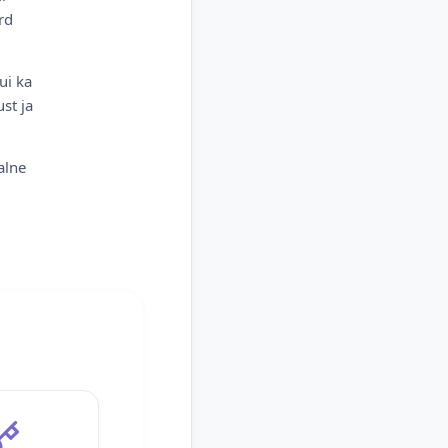
rd
ui ka
st ja
alne