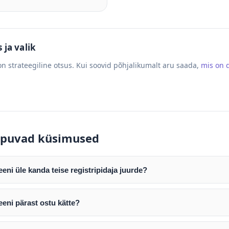
ja valik
n strateegiline otsus. Kui soovid põhjalikumalt aru saada,
mis on
puvad küsimused
ni üle kanda teise registripidaja juurde?
mist edastame teile domeeni AUTH (EPP) koodi. Selle abil saate d
ripidaja juurde.
eni pärast ostu kätte?
tamist väljastame arve. Maksekinnituse järel edastame teile dome
e toimub registripidajate vahelise protsessina ning võib võtta k