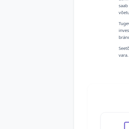
saab 
võetu
Tugev
inves
bränd
Seetõ
vara.