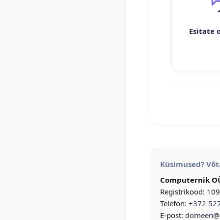
Esitate 
Küsimused? Võt
Computernik O
Registrikood: 10
Telefon:
+372 52
E-post:
domeen@d