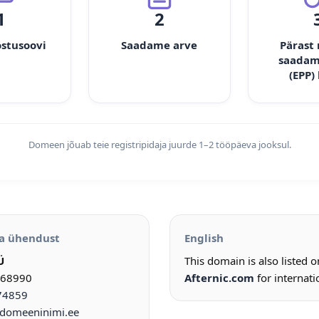
1
2
ostusoovi
Saadame arve
Pärast
saadam
(EPP)
Domeen jõuab teie registripidaja juurde 1–2 tööpäeva jooksul.
a ühendust
English
Ü
This domain is also listed 
968990
Afternic.com
for internati
74859
omeeninimi.ee