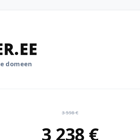
ER.EE
.ee domeen
3 598 €
3 238 €