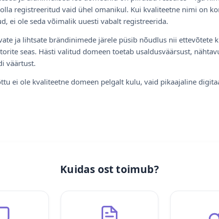
olla registreeritud vaid ühel omanikul. Kui kvaliteetne nimi on ko
d, ei ole seda võimalik uuesti vabalt registreerida.
ate ja lihtsate brändinimede järele püsib nõudlus nii ettevõtete k
torite seas. Hästi valitud domeen toetab usaldusväärsust, nähtavu
i väärtust.
ttu ei ole kvaliteetne domeen pelgalt kulu, vaid pikaajaline digita
Kuidas ost toimub?