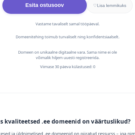
Esita ostusoov
♡
Lisa lemmikuks
Vastame tavaliselt samal tööpäeval.
Domeenitehing toimub turvaliselt ning konfidentsiaalselt.
Domeen on unikaalne digitaalne vara. Sama nime ei ole
võimalik hiljem uuesti registreerida.
Viimase 30 päeva külastused: 0
s kvaliteetsed .ee domeenid on väärtuslikud?
esed ja üldnimelised .ee domeenid on piiratud ressurss – iga nim