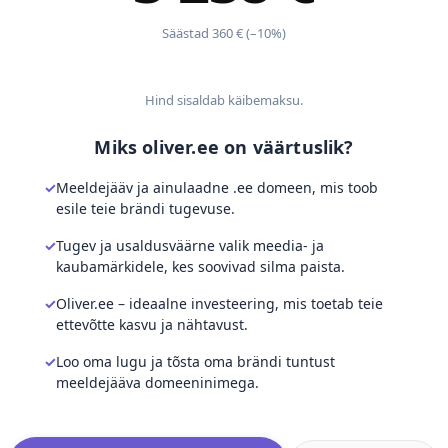
Säästad 360 € (–10%)
Hind sisaldab käibemaksu.
Miks oliver.ee on väärtuslik?
Meeldejääv ja ainulaadne .ee domeen, mis toob
esile teie brändi tugevuse.
Tugev ja usaldusväärne valik meedia- ja
kaubamärkidele, kes soovivad silma paista.
Oliver.ee – ideaalne investeering, mis toetab teie
ettevõtte kasvu ja nähtavust.
Loo oma lugu ja tõsta oma brändi tuntust
meeldejääva domeeninimega.