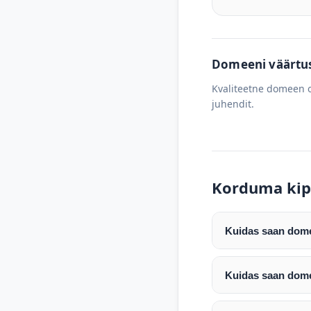
Domeeni väärtus 
Kvaliteetne domeen o
juhendit.
Korduma kip
Kuidas saan domee
Pärast makse laeku
enda valitud regist
Kuidas saan dome
Pärast ostu vormis
Domeeni ülekandmin