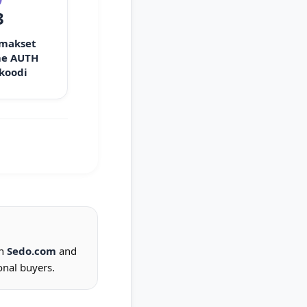
3
 makset
e AUTH
 koodi
on
Sedo.com
and
onal buyers.