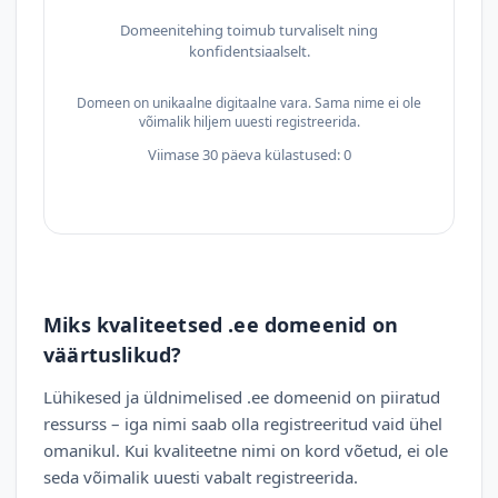
Domeenitehing toimub turvaliselt ning
konfidentsiaalselt.
Domeen on unikaalne digitaalne vara. Sama nime ei ole
võimalik hiljem uuesti registreerida.
Viimase 30 päeva külastused: 0
Miks kvaliteetsed .ee domeenid on
väärtuslikud?
Lühikesed ja üldnimelised .ee domeenid on piiratud
ressurss – iga nimi saab olla registreeritud vaid ühel
omanikul. Kui kvaliteetne nimi on kord võetud, ei ole
seda võimalik uuesti vabalt registreerida.