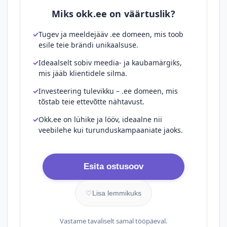
Miks okk.ee on väärtuslik?
Tugev ja meeldejääv .ee domeen, mis toob
esile teie brändi unikaalsuse.
Ideaalselt sobiv meedia- ja kaubamärgiks,
mis jääb klientidele silma.
Investeering tulevikku – .ee domeen, mis
tõstab teie ettevõtte nähtavust.
Okk.ee on lühike ja lööv, ideaalne nii
veebilehe kui turunduskampaaniate jaoks.
Esita ostusoov
♡
Lisa lemmikuks
Vastame tavaliselt samal tööpäeval.