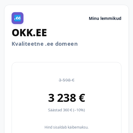
Minu lemmikud
OKK.EE
Kvaliteetne .ee domeen
3 598 €
3 238 €
Säästad 360 € (–10%)
Hind sisaldab käibemaksu.