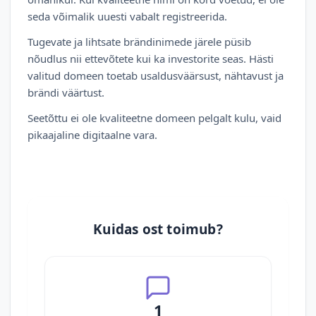
seda võimalik uuesti vabalt registreerida.
Tugevate ja lihtsate brändinimede järele püsib
nõudlus nii ettevõtete kui ka investorite seas. Hästi
valitud domeen toetab usaldusväärsust, nähtavust ja
brändi väärtust.
Seetõttu ei ole kvaliteetne domeen pelgalt kulu, vaid
pikaajaline digitaalne vara.
Kuidas ost toimub?
1