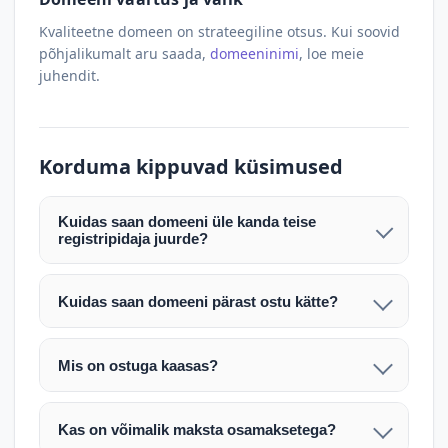
Kvaliteetne domeen on strateegiline otsus. Kui soovid
põhjalikumalt aru saada,
domeeninimi
, loe meie
juhendit.
Korduma kippuvad küsimused
Kuidas saan domeeni üle kanda teise
registripidaja juurde?
Pärast makse laekumist edastame teile domeeni
AUTH (EPP) koodi. Selle abil saate domeeni üle
Kuidas saan domeeni pärast ostu kätte?
kanda enda valitud registripidaja juurde.
Pärast ostu vormistamist väljastame arve.
Maksekinnituse järel edastame teile domeeni
Domeeni ülekandmine toimub registripidajate
Mis on ostuga kaasas?
AUTH (EPP) koodi, millega saate domeeni üle viia
vahelise protsessina ning võib võtta kuni paar
Ostuga kaasas on domeeninime omandiõigus.
enda valitud registripidaja juurde.
tööpäeva. Täpsemad juhised saadetakse teile e-
Veebimajutust ja e-posti teenuseid tuleb tellida
posti teel pärast tehingu kinnitamist.
Kas on võimalik maksta osamaksetega?
eraldi oma registripidaja või majutaja kaudu (nt
Võtame teiega ühendust ning juhendame kogu