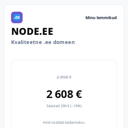
Minu lemmikud
NODE.EE
Kvaliteetne .ee domeen
2 898 €
2 608 €
Säästad 290 € (–10%)
Hind sisaldab käibemaksu.