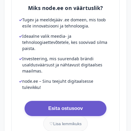
Miks node.ee on väärtuslik?
Tugev ja meeldejääv .ee domeen, mis toob
esile innovatsiooni ja tehnoloogia.
Ideaalne valik meedia- ja
tehnoloogiaettevõtetele, kes soovivad silma
paista.
Investeering, mis suurendab brändi
usaldusväärsust ja nähtavust digitaalses
maailmas.
node.ee – Sinu teejuht digitaalsesse
tulevikku!
Esita ostusoov
♡
Lisa lemmikuks