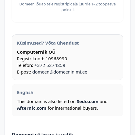
Domeen jõuab teie registripidaja juurde 1–2 tööpäeva
jooksul.
Küsimused? Võta ühendust
Computernik OÜ
Registrikood: 10968990
Telefon:
+372 5274859
E-post:
domeen@domeeninimi.ee
English
This domain is also listed on
Sedo.com
and
Afternic.com
for international buyers.
Domeeni väärtus ja valik