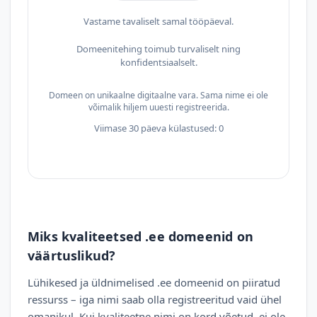
Vastame tavaliselt samal tööpäeval.
Domeenitehing toimub turvaliselt ning
konfidentsiaalselt.
Domeen on unikaalne digitaalne vara. Sama nime ei ole
võimalik hiljem uuesti registreerida.
Viimase 30 päeva külastused: 0
Miks kvaliteetsed .ee domeenid on
väärtuslikud?
Lühikesed ja üldnimelised .ee domeenid on piiratud
ressurss – iga nimi saab olla registreeritud vaid ühel
omanikul. Kui kvaliteetne nimi on kord võetud, ei ole