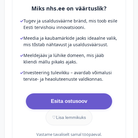
Miks nhs.ee on väärtuslik?
Tugev ja usaldusväärne bränd, mis toob esile
Eesti tervishoiu innovatsiooni.
Meedia ja kaubamärkide jaoks ideaalne valik,
mis tõstab nähtavust ja usaldusväärsust.
Meeldejääv ja lühike domeen, mis jääb
kliendi mällu pikaks ajaks.
Investeering tulevikku – avardab võimalusi
tervise- ja heaoluteenuste valdkonnas.
Esita ostusoov
♡
Lisa lemmikuks
Vastame tavaliselt samal tööpäeval.