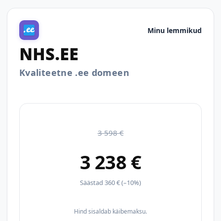
Minu lemmikud
NHS.EE
Kvaliteetne .ee domeen
3 598 €
3 238 €
Säästad 360 € (–10%)
Hind sisaldab käibemaksu.