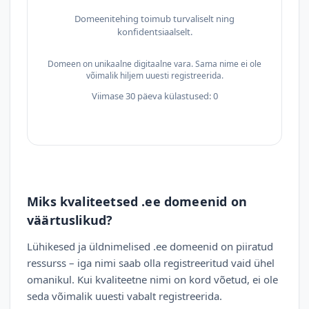
Domeenitehing toimub turvaliselt ning
konfidentsiaalselt.
Domeen on unikaalne digitaalne vara. Sama nime ei ole
võimalik hiljem uuesti registreerida.
Viimase 30 päeva külastused: 0
Miks kvaliteetsed .ee domeenid on
väärtuslikud?
Lühikesed ja üldnimelised .ee domeenid on piiratud
ressurss – iga nimi saab olla registreeritud vaid ühel
omanikul. Kui kvaliteetne nimi on kord võetud, ei ole
seda võimalik uuesti vabalt registreerida.