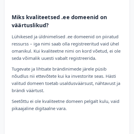
Miks kvaliteetsed .ee domeenid on
väärtuslikud?
Lühikesed ja üldnimelised .ee domeenid on piiratud
ressurss – iga nimi saab olla registreeritud vaid ühel
omanikul. Kui kvaliteetne nimi on kord võetud, ei ole
seda võimalik uuesti vabalt registreerida.
Tugevate ja lihtsate brändinimede järele püsib
nõudlus nii ettevõtete kui ka investorite seas. Hästi
valitud domeen toetab usaldusväärsust, nähtavust ja
brändi väärtust.
Seetõttu ei ole kvaliteetne domeen pelgalt kulu, vaid
pikaajaline digitaalne vara.