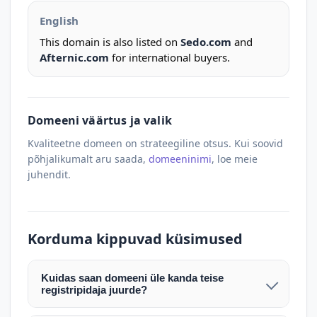
English
This domain is also listed on
Sedo.com
and
Afternic.com
for international buyers.
Domeeni väärtus ja valik
Kvaliteetne domeen on strateegiline otsus. Kui soovid
põhjalikumalt aru saada,
domeeninimi
, loe meie
juhendit.
Korduma kippuvad küsimused
Kuidas saan domeeni üle kanda teise
registripidaja juurde?
Pärast makse laekumist edastame teile domeeni