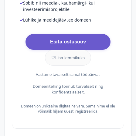
Sobib nii meedia-, kaubamärgi- kui
investeerimisprojektile
Lühike ja meeldejääv .ee domeen
Esita ostusoov
♡
Lisa lemmikuks
Vastame tavaliselt samal tööpäeval.
Domeenitehing toimub turvaliselt ning
konfidentsiaalselt.
Domeen on unikaalne digitaalne vara. Sama nime ei ole
võimalik hiljem uuesti registreerida.