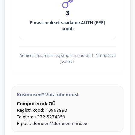
3
Pärast makset saadame AUTH (EPP)
koodi
Domeen jõuab teie registripidaja juurde 1–2 tööpäeva
jooksul.
Küsimused? Võta ühendust
Computernik OÜ
Registrikood: 10968990
Telefon:
+372 5274859
E-post:
domeen@domeeninimi.ee