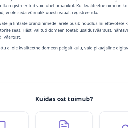
olla registreeritud vaid ühel omanikul. Kui kvaliteetne nimi on ko
d, ei ole seda võimalik uuesti vabalt registreerida.
ate ja lihtsate brändinimede järele püsib nõudlus nii ettevõtete k
torite seas. Hästi valitud domeen toetab usaldusväärsust, nähtavu
i väärtust.
ttu ei ole kvaliteetne domeen pelgalt kulu, vaid pikaajaline digita
Kuidas ost toimub?