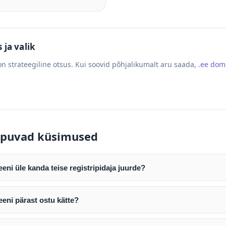
ja valik
n strateegiline otsus. Kui soovid põhjalikumalt aru saada,
.ee do
puvad küsimused
ni üle kanda teise registripidaja juurde?
mist edastame teile domeeni AUTH (EPP) koodi. Selle abil saate d
ripidaja juurde.
eni pärast ostu kätte?
tamist väljastame arve. Maksekinnituse järel edastame teile dome
e toimub registripidajate vahelise protsessina ning võib võtta k