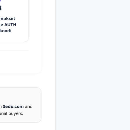
3
 makset
e AUTH
 koodi
on
Sedo.com
and
onal buyers.