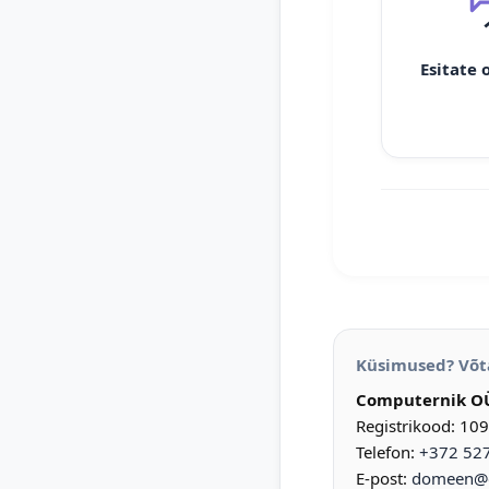
Esitate 
Küsimused? Võt
Computernik O
Registrikood: 10
Telefon:
+372 52
E-post:
domeen@d