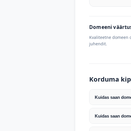
Domeeni väärtus 
Kvaliteetne domeen o
juhendit.
Korduma kip
Kuidas saan domee
Pärast makse laeku
enda valitud regist
Kuidas saan dome
Pärast ostu vormis
Domeeni ülekandmin