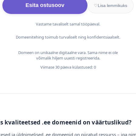
Esita ostusoov
♡
Lisa lemmikuks
Vastame tavaliselt samal tööpäeval.
Domeenitehing toimub turvaliselt ning konfidentsiaalselt.
Domeen on unikaalne digitaalne vara. Sama nime ei ole
võimalik hiljem uuesti registreerida.
Viimase 30 päeva külastused: 0
s kvaliteetsed .ee domeenid on väärtuslikud?
esed ja üldnimelised .ee domeenid on piiratud ressurss – iga nim