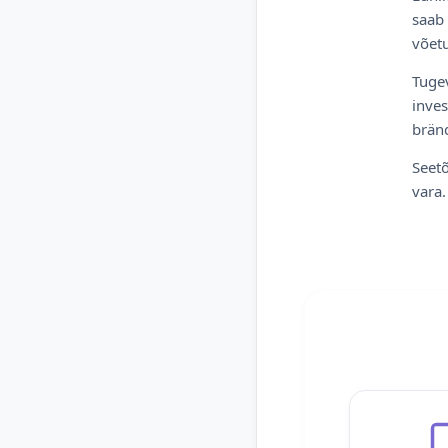
saab 
võetu
Tugev
inves
bränd
Seetõ
vara.