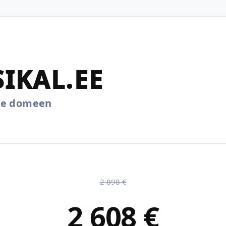
IKAL.EE
.ee domeen
2 898 €
2 608 €