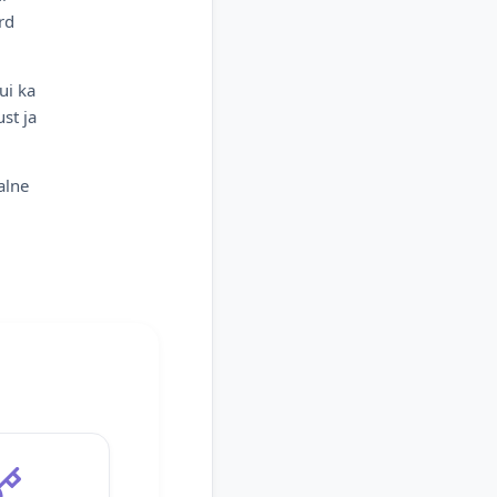
rd
ui ka
st ja
alne