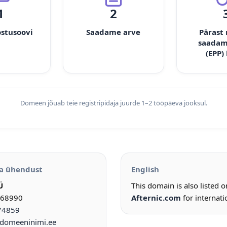
1
2
ostusoovi
Saadame arve
Pärast
saadam
(EPP)
Domeen jõuab teie registripidaja juurde 1–2 tööpäeva jooksul.
a ühendust
English
Ü
This domain is also listed 
968990
Afternic.com
for internati
74859
omeeninimi.ee