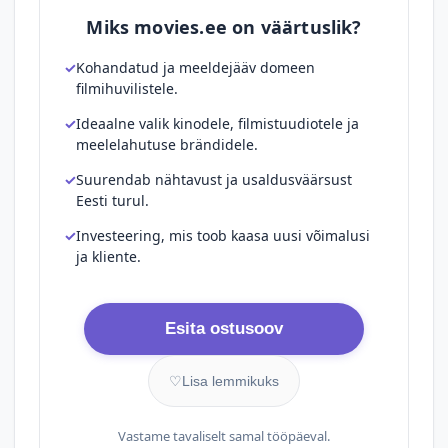
Miks movies.ee on väärtuslik?
Kohandatud ja meeldejääv domeen
filmihuvilistele.
Ideaalne valik kinodele, filmistuudiotele ja
meelelahutuse brändidele.
Suurendab nähtavust ja usaldusväärsust
Eesti turul.
Investeering, mis toob kaasa uusi võimalusi
ja kliente.
Esita ostusoov
♡
Lisa lemmikuks
Vastame tavaliselt samal tööpäeval.