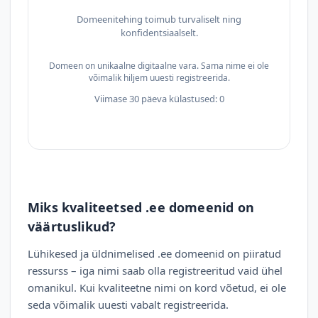
Domeenitehing toimub turvaliselt ning
konfidentsiaalselt.
Domeen on unikaalne digitaalne vara. Sama nime ei ole
võimalik hiljem uuesti registreerida.
Viimase 30 päeva külastused: 0
Miks kvaliteetsed .ee domeenid on
väärtuslikud?
Lühikesed ja üldnimelised .ee domeenid on piiratud
ressurss – iga nimi saab olla registreeritud vaid ühel
omanikul. Kui kvaliteetne nimi on kord võetud, ei ole
seda võimalik uuesti vabalt registreerida.