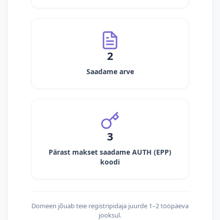
2
Saadame arve
3
Pärast makset saadame AUTH (EPP)
koodi
Domeen jõuab teie registripidaja juurde 1–2 tööpäeva
jooksul.