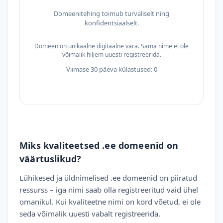
Domeenitehing toimub turvaliselt ning
konfidentsiaalselt.
Domeen on unikaalne digitaalne vara. Sama nime ei ole
võimalik hiljem uuesti registreerida.
Viimase 30 päeva külastused: 0
Miks kvaliteetsed .ee domeenid on
väärtuslikud?
Lühikesed ja üldnimelised .ee domeenid on piiratud
ressurss – iga nimi saab olla registreeritud vaid ühel
omanikul. Kui kvaliteetne nimi on kord võetud, ei ole
seda võimalik uuesti vabalt registreerida.