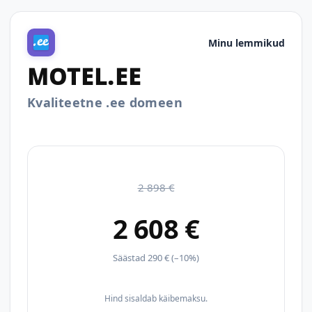
Minu lemmikud
MOTEL.EE
Kvaliteetne .ee domeen
2 898 €
2 608 €
Säästad 290 € (–10%)
Hind sisaldab käibemaksu.