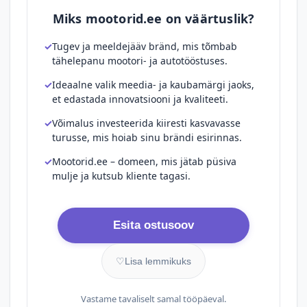
Miks mootorid.ee on väärtuslik?
Tugev ja meeldejääv bränd, mis tõmbab
tähelepanu mootori- ja autotööstuses.
Ideaalne valik meedia- ja kaubamärgi jaoks,
et edastada innovatsiooni ja kvaliteeti.
Võimalus investeerida kiiresti kasvavasse
turusse, mis hoiab sinu brändi esirinnas.
Mootorid.ee – domeen, mis jätab püsiva
mulje ja kutsub kliente tagasi.
Esita ostusoov
♡
Lisa lemmikuks
Vastame tavaliselt samal tööpäeval.