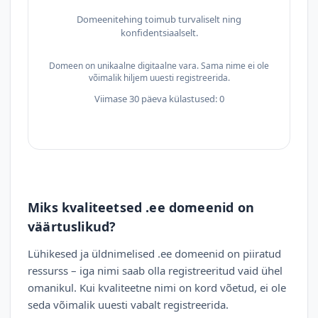
Domeenitehing toimub turvaliselt ning
konfidentsiaalselt.
Domeen on unikaalne digitaalne vara. Sama nime ei ole
võimalik hiljem uuesti registreerida.
Viimase 30 päeva külastused: 0
Miks kvaliteetsed .ee domeenid on
väärtuslikud?
Lühikesed ja üldnimelised .ee domeenid on piiratud
ressurss – iga nimi saab olla registreeritud vaid ühel
omanikul. Kui kvaliteetne nimi on kord võetud, ei ole
seda võimalik uuesti vabalt registreerida.