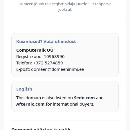
Domeen jõuab teie registripidaja juurde 1–2 tööpäeva
jooksul.
Küsimused? Võta ühendust
Computernik OÜ
Registrikood: 10968990
Telefon:
+372 5274859
E-post:
domeen@domeeninimi.ee
English
This domain is also listed on
Sedo.com
and
Afternic.com
for international buyers.
Domeeni väärtus ja valik