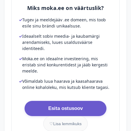
Miks moka.ee on väärtuslik?
Tugev ja meeldejääv .ee domeen, mis toob
esile sinu brändi unikaalsuse.
Ideaalselt sobiv meedia- ja kaubamärgi
arendamiseks, luues usaldusväärse
identiteedi.
Moka.ee on ideaalne investeering, mis
eristab sind konkurentidest ja jääb kergesti
meelde.
Võimaldab luua haarava ja kaasahaarava
online kohaloleku, mis kutsub kliente tagasi.
Esita ostusoov
♡
Lisa lemmikuks