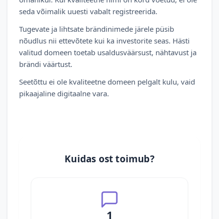
seda võimalik uuesti vabalt registreerida.
Tugevate ja lihtsate brändinimede järele püsib
nõudlus nii ettevõtete kui ka investorite seas. Hästi
valitud domeen toetab usaldusväärsust, nähtavust ja
brändi väärtust.
Seetõttu ei ole kvaliteetne domeen pelgalt kulu, vaid
pikaajaline digitaalne vara.
Kuidas ost toimub?
1