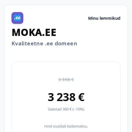
Minu lemmikud
MOKA.EE
Kvaliteetne .ee domeen
3 598 €
3 238 €
Säästad 360 € (–10%)
Hind sisaldab käibemaksu.