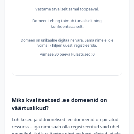
Vastame tavaliselt samal tööpäeval.
Domeenitehing toimub turvaliselt ning
konfidentsiaalselt.
Domeen on unikaalne digitaalne vara. Sama nime ei ole
võimalik hiljem uuesti registreerida.
Viimase 30 päeva külastused: 0
Miks kvaliteetsed .ee domeenid on
väärtuslikud?
Lühikesed ja üldnimelised .ee domeenid on piiratud
ressurss – iga nimi saab olla registreeritud vaid ühel
omanikul. Kui kvaliteetne nimi on kord võetud, ei ole