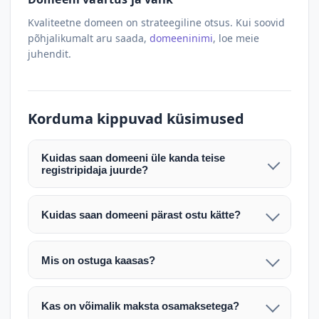
Kvaliteetne domeen on strateegiline otsus. Kui soovid
põhjalikumalt aru saada,
domeeninimi
, loe meie
juhendit.
Korduma kippuvad küsimused
Kuidas saan domeeni üle kanda teise
registripidaja juurde?
Pärast makse laekumist edastame teile domeeni
AUTH (EPP) koodi. Selle abil saate domeeni üle
Kuidas saan domeeni pärast ostu kätte?
kanda enda valitud registripidaja juurde.
Pärast ostu vormistamist väljastame arve.
Maksekinnituse järel edastame teile domeeni
Domeeni ülekandmine toimub registripidajate
Mis on ostuga kaasas?
AUTH (EPP) koodi, millega saate domeeni üle viia
vahelise protsessina ning võib võtta kuni paar
Ostuga kaasas on domeeninime omandiõigus.
enda valitud registripidaja juurde.
tööpäeva. Täpsemad juhised saadetakse teile e-
Veebimajutust ja e-posti teenuseid tuleb tellida
posti teel pärast tehingu kinnitamist.
Kas on võimalik maksta osamaksetega?
eraldi oma registripidaja või majutaja kaudu (nt
Võtame teiega ühendust ning juhendame kogu