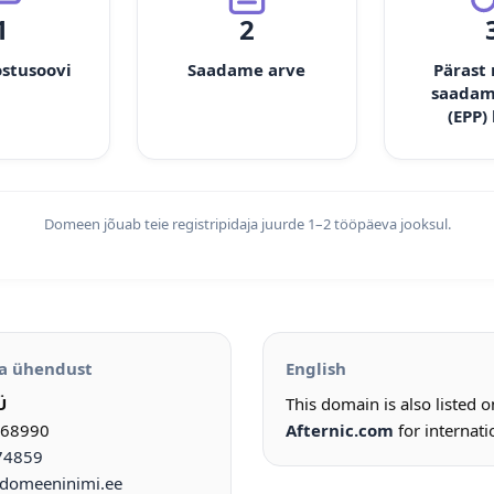
1
2
ostusoovi
Saadame arve
Pärast
saadam
(EPP)
Domeen jõuab teie registripidaja juurde 1–2 tööpäeva jooksul.
a ühendust
English
Ü
This domain is also listed 
968990
Afternic.com
for internati
74859
omeeninimi.ee