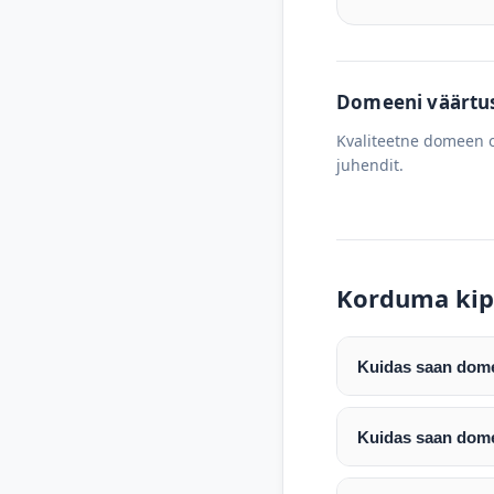
Domeeni väärtus 
Kvaliteetne domeen o
juhendit.
Korduma kip
Kuidas saan domee
Pärast makse laeku
enda valitud regist
Kuidas saan dome
Pärast ostu vormis
Domeeni ülekandmin