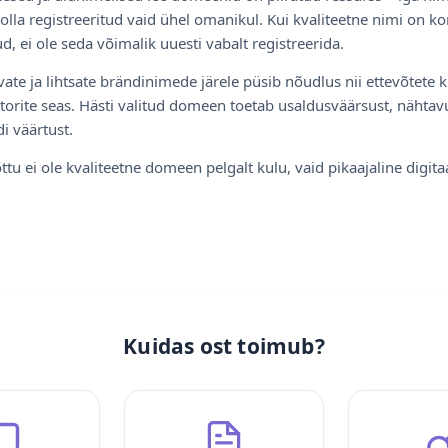
olla registreeritud vaid ühel omanikul. Kui kvaliteetne nimi on ko
d, ei ole seda võimalik uuesti vabalt registreerida.
ate ja lihtsate brändinimede järele püsib nõudlus nii ettevõtete k
torite seas. Hästi valitud domeen toetab usaldusväärsust, nähtavu
i väärtust.
ttu ei ole kvaliteetne domeen pelgalt kulu, vaid pikaajaline digita
Kuidas ost toimub?