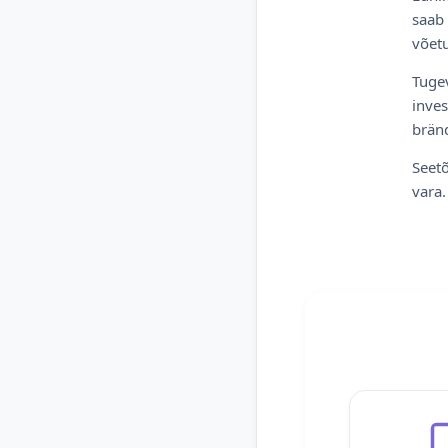
saab 
võetu
Tugev
inves
bränd
Seetõ
vara.