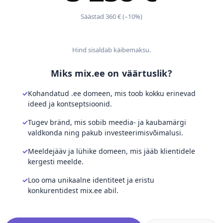
Säästad 360 € (–10%)
Hind sisaldab käibemaksu.
Miks mix.ee on väärtuslik?
Kohandatud .ee domeen, mis toob kokku erinevad
ideed ja kontseptsioonid.
Tugev bränd, mis sobib meedia- ja kaubamärgi
valdkonda ning pakub investeerimisvõimalusi.
Meeldejääv ja lühike domeen, mis jääb klientidele
kergesti meelde.
Loo oma unikaalne identiteet ja eristu
konkurentidest mix.ee abil.