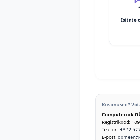
Esitate 
Küsimused? Võt
Computernik O
Registrikood: 10
Telefon:
+372 52
E-post:
domeen@d