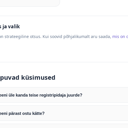
ja valik
n strateegiline otsus. Kui soovid põhjalikumalt aru saada,
mis on
puvad küsimused
ni üle kanda teise registripidaja juurde?
mist edastame teile domeeni AUTH (EPP) koodi. Selle abil saate d
ripidaja juurde.
eni pärast ostu kätte?
tamist väljastame arve. Maksekinnituse järel edastame teile dome
e toimub registripidajate vahelise protsessina ning võib võtta k