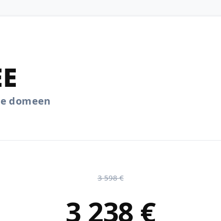
EE
.ee domeen
3 598 €
3 238 €