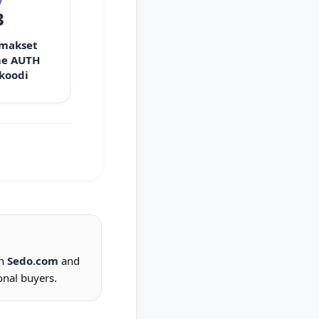
3
 makset
e AUTH
 koodi
on
Sedo.com
and
onal buyers.