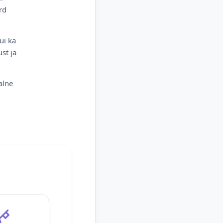
rd
ui ka
st ja
alne