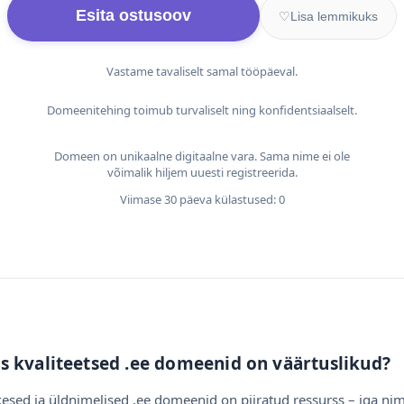
Esita ostusoov
♡
Lisa lemmikuks
Vastame tavaliselt samal tööpäeval.
Domeenitehing toimub turvaliselt ning konfidentsiaalselt.
Domeen on unikaalne digitaalne vara. Sama nime ei ole
võimalik hiljem uuesti registreerida.
Viimase 30 päeva külastused: 0
s kvaliteetsed .ee domeenid on väärtuslikud?
esed ja üldnimelised .ee domeenid on piiratud ressurss – iga nim