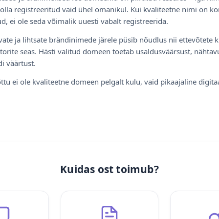
olla registreeritud vaid ühel omanikul. Kui kvaliteetne nimi on ko
d, ei ole seda võimalik uuesti vabalt registreerida.
ate ja lihtsate brändinimede järele püsib nõudlus nii ettevõtete k
torite seas. Hästi valitud domeen toetab usaldusväärsust, nähtavu
i väärtust.
ttu ei ole kvaliteetne domeen pelgalt kulu, vaid pikaajaline digita
Kuidas ost toimub?