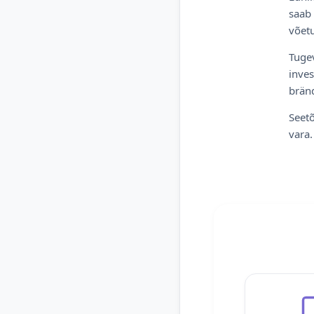
saab 
võetu
Tugev
inves
bränd
Seetõ
vara.