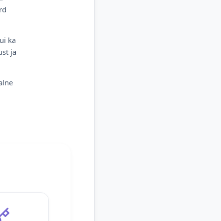
rd
ui ka
st ja
alne