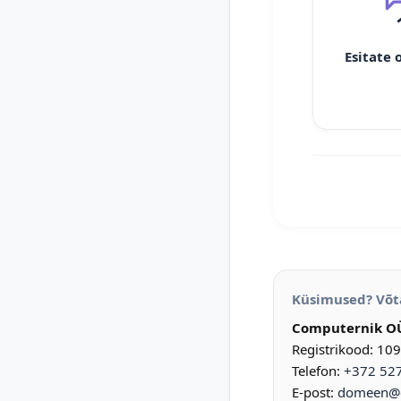
Esitate 
Küsimused? Võt
Computernik O
Registrikood: 10
Telefon:
+372 52
E-post:
domeen@d