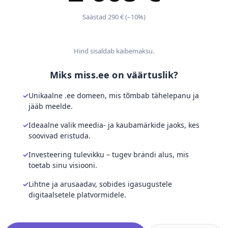
Säästad 290 € (–10%)
Hind sisaldab käibemaksu.
Miks miss.ee on väärtuslik?
Unikaalne .ee domeen, mis tõmbab tähelepanu ja
jääb meelde.
Ideaalne valik meedia- ja kaubamärkide jaoks, kes
soovivad eristuda.
Investeering tulevikku – tugev brändi alus, mis
toetab sinu visiooni.
Lihtne ja arusaadav, sobides igasugustele
digitaalsetele platvormidele.