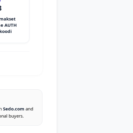
3
 makset
e AUTH
 koodi
on
Sedo.com
and
onal buyers.