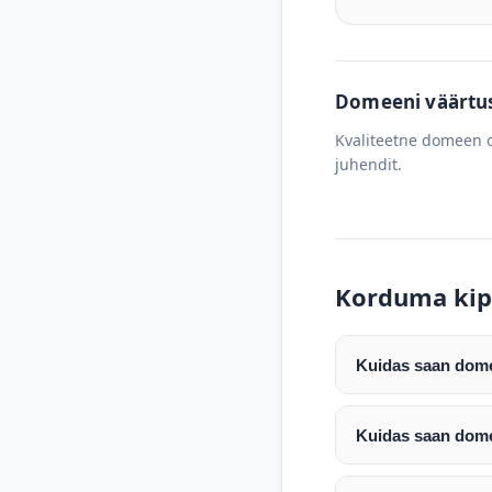
Domeeni väärtus 
Kvaliteetne domeen o
juhendit.
Korduma kip
Kuidas saan domee
Pärast makse laeku
enda valitud regist
Kuidas saan dome
Pärast ostu vormis
Domeeni ülekandmin