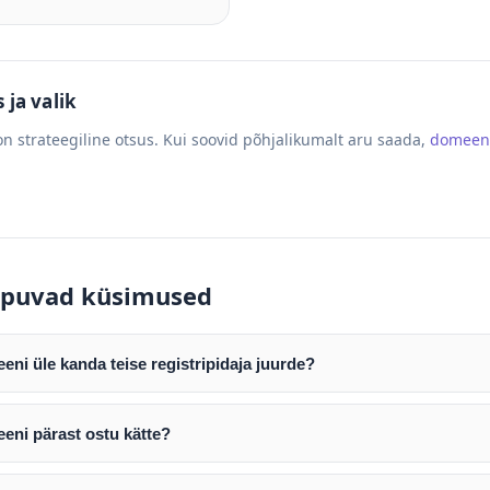
ja valik
n strateegiline otsus. Kui soovid põhjalikumalt aru saada,
domeen
puvad küsimused
ni üle kanda teise registripidaja juurde?
mist edastame teile domeeni AUTH (EPP) koodi. Selle abil saate d
ripidaja juurde.
eni pärast ostu kätte?
tamist väljastame arve. Maksekinnituse järel edastame teile dome
e toimub registripidajate vahelise protsessina ning võib võtta k