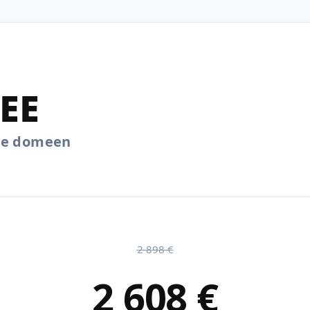
.EE
.ee domeen
2 898 €
2 608 €