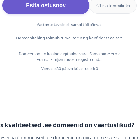
Esita ostusoov
♡
Lisa lemmikuks
Vastame tavaliselt samal tööpäeval.
Domeenitehing toimub turvaliselt ning konfidentsiaalselt.
Domeen on unikaalne digitaalne vara. Sama nime ei ole
võimalik hiljem uuesti registreerida.
Viimase 30 päeva külastused: 0
s kvaliteetsed .ee domeenid on väärtuslikud?
esed ja üldnimelised .ee domeenid on piiratud ressurss – iga nim