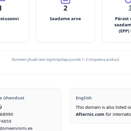
1
2
ostusoovi
Saadame arve
Pärast
saadam
(EPP)
Domeen jõuab teie registripidaja juurde 1–2 tööpäeva jooksul.
a ühendust
English
Ü
This domain is also listed 
968990
Afternic.com
for internati
74859
omeeninimi.ee