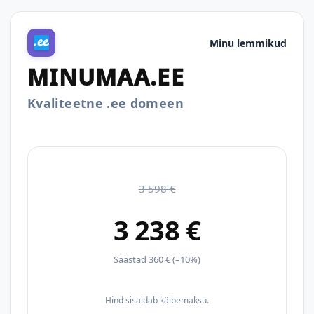
Minu lemmikud
MINUMAA.EE
Kvaliteetne .ee domeen
3 598 €
3 238 €
Säästad 360 € (–10%)
Hind sisaldab käibemaksu.