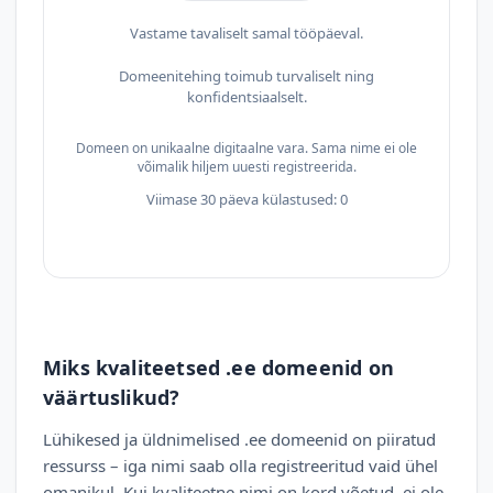
Vastame tavaliselt samal tööpäeval.
Domeenitehing toimub turvaliselt ning
konfidentsiaalselt.
Domeen on unikaalne digitaalne vara. Sama nime ei ole
võimalik hiljem uuesti registreerida.
Viimase 30 päeva külastused: 0
Miks kvaliteetsed .ee domeenid on
väärtuslikud?
Lühikesed ja üldnimelised .ee domeenid on piiratud
ressurss – iga nimi saab olla registreeritud vaid ühel
omanikul. Kui kvaliteetne nimi on kord võetud, ei ole