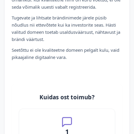
seda võimalik uuesti vabalt registreerida.
Tugevate ja lihtsate brändinimede järele püsib
nõudlus nii ettevõtete kui ka investorite seas. Hästi
valitud domeen toetab usaldusväärsust, nähtavust ja
brändi väärtust.
Seetõttu ei ole kvaliteetne domeen pelgalt kulu, vaid
pikaajaline digitaalne vara.
Kuidas ost toimub?
1