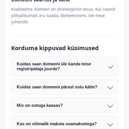
Kvaliteetne domeen on strateegiline otsus. Kui soovid
põhjalikumalt aru saada,
domeeninimi
, loe meie
juhendit.
Korduma kippuvad küsimused
Kuidas saan domeeni üle kanda teise
registripidaja juurde?
Pärast makse laekumist edastame teile domeeni
AUTH (EPP) koodi. Selle abil saate domeeni üle
Kuidas saan domeeni pärast ostu kätte?
kanda enda valitud registripidaja juurde.
Pärast ostu vormistamist väljastame arve.
Maksekinnituse järel edastame teile domeeni
Domeeni ülekandmine toimub registripidajate
Mis on ostuga kaasas?
AUTH (EPP) koodi, millega saate domeeni üle viia
vahelise protsessina ning võib võtta kuni paar
Ostuga kaasas on domeeninime omandiõigus.
enda valitud registripidaja juurde.
tööpäeva. Täpsemad juhised saadetakse teile e-
Veebimajutust ja e-posti teenuseid tuleb tellida
posti teel pärast tehingu kinnitamist.
Kas on võimalik maksta osamaksetega?
eraldi oma registripidaja või majutaja kaudu (nt
Võtame teiega ühendust ning juhendame kogu