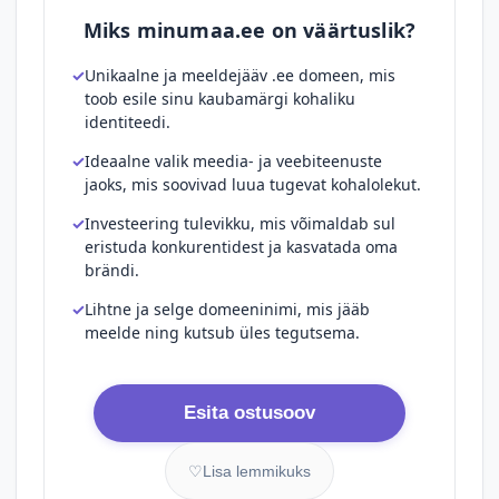
Miks minumaa.ee on väärtuslik?
Unikaalne ja meeldejääv .ee domeen, mis
toob esile sinu kaubamärgi kohaliku
identiteedi.
Ideaalne valik meedia- ja veebiteenuste
jaoks, mis soovivad luua tugevat kohalolekut.
Investeering tulevikku, mis võimaldab sul
eristuda konkurentidest ja kasvatada oma
brändi.
Lihtne ja selge domeeninimi, mis jääb
meelde ning kutsub üles tegutsema.
Esita ostusoov
♡
Lisa lemmikuks