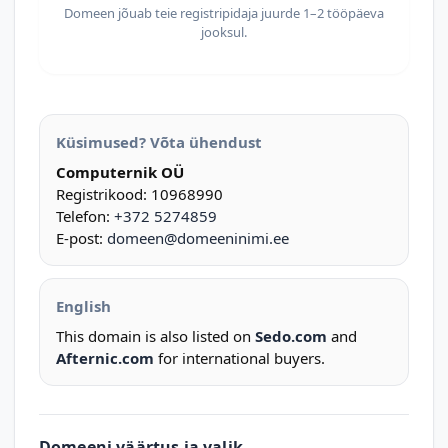
Domeen jõuab teie registripidaja juurde 1–2 tööpäeva
jooksul.
Küsimused? Võta ühendust
Computernik OÜ
Registrikood: 10968990
Telefon:
+372 5274859
E-post:
domeen@domeeninimi.ee
English
This domain is also listed on
Sedo.com
and
Afternic.com
for international buyers.
Domeeni väärtus ja valik