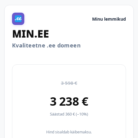
Minu lemmikud
MIN.EE
Kvaliteetne .ee domeen
3 598 €
3 238 €
Säästad 360 € (–10%)
Hind sisaldab käibemaksu.