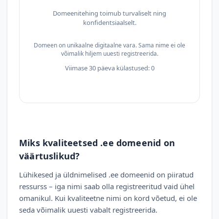
Domeenitehing toimub turvaliselt ning
konfidentsiaalselt.
Domeen on unikaalne digitaalne vara. Sama nime ei ole
võimalik hiljem uuesti registreerida.
Viimase 30 päeva külastused: 0
Miks kvaliteetsed .ee domeenid on
väärtuslikud?
Lühikesed ja üldnimelised .ee domeenid on piiratud
ressurss – iga nimi saab olla registreeritud vaid ühel
omanikul. Kui kvaliteetne nimi on kord võetud, ei ole
seda võimalik uuesti vabalt registreerida.