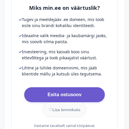
Miks min.ee on väärtuslik?
Tugev ja meeldejääv .ee domeen, mis toob
esile sinu brändi kohaliku identiteedi.
Ideaalne valik meedia- ja kaubamärgi jaoks,
mis soovib silma paista.
Investeering, mis kasvab koos sinu
ettevõttega ja toob pikaajalist väärtust.
Lihtne ja lühike domeeninimi, mis jääb
klientide mällu ja kutsub üles tegutsema.
Esita ostusoov
♡
Lisa lemmikuks
Vastame tavaliselt samal tööpäeval.