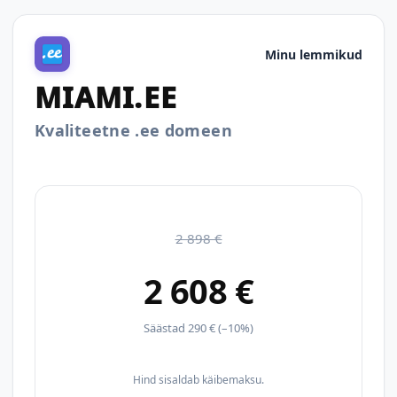
Minu lemmikud
MIAMI.EE
Kvaliteetne .ee domeen
2 898 €
2 608 €
Säästad 290 € (–10%)
Hind sisaldab käibemaksu.