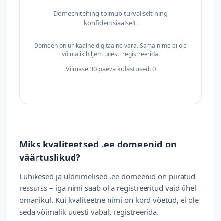
Domeenitehing toimub turvaliselt ning
konfidentsiaalselt.
Domeen on unikaalne digitaalne vara. Sama nime ei ole
võimalik hiljem uuesti registreerida.
Viimase 30 päeva külastused: 0
Miks kvaliteetsed .ee domeenid on
väärtuslikud?
Lühikesed ja üldnimelised .ee domeenid on piiratud
ressurss – iga nimi saab olla registreeritud vaid ühel
omanikul. Kui kvaliteetne nimi on kord võetud, ei ole
seda võimalik uuesti vabalt registreerida.