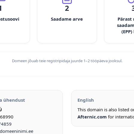
1
2
ostusoovi
Saadame arve
Pärast
saadam
(EPP)
Domeen jõuab teie registripidaja juurde 1–2 tööpäeva jooksul.
a ühendust
English
Ü
This domain is also listed 
968990
Afternic.com
for internati
74859
omeeninimi.ee