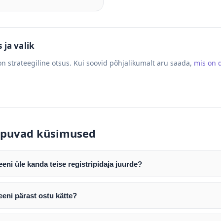
ja valik
n strateegiline otsus. Kui soovid põhjalikumalt aru saada,
mis on
puvad küsimused
ni üle kanda teise registripidaja juurde?
mist edastame teile domeeni AUTH (EPP) koodi. Selle abil saate d
ripidaja juurde.
eni pärast ostu kätte?
tamist väljastame arve. Maksekinnituse järel edastame teile dome
e toimub registripidajate vahelise protsessina ning võib võtta k