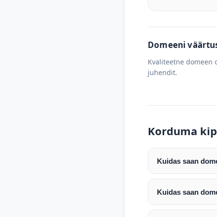
Domeeni väärtus 
Kvaliteetne domeen o
juhendit.
Korduma kip
Kuidas saan domee
Pärast makse laeku
enda valitud regist
Kuidas saan dome
Pärast ostu vormis
Domeeni ülekandmin