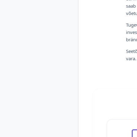
saab 
võetu
Tugev
inves
bränd
Seetõ
vara.