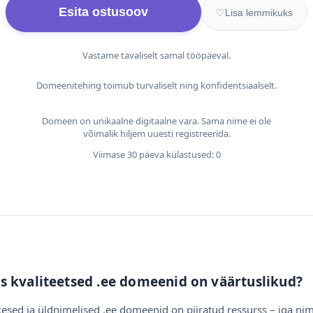
Esita ostusoov
♡
Lisa lemmikuks
Vastame tavaliselt samal tööpäeval.
Domeenitehing toimub turvaliselt ning konfidentsiaalselt.
Domeen on unikaalne digitaalne vara. Sama nime ei ole
võimalik hiljem uuesti registreerida.
Viimase 30 päeva külastused: 0
s kvaliteetsed .ee domeenid on väärtuslikud?
esed ja üldnimelised .ee domeenid on piiratud ressurss – iga nim