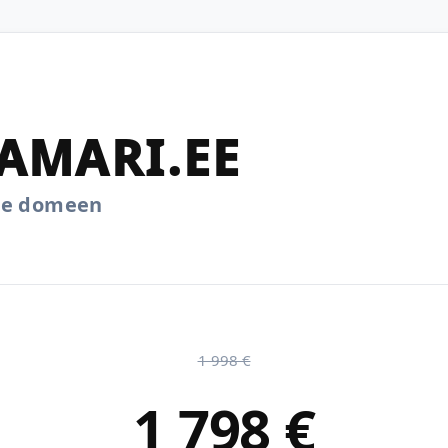
AMARI.EE
.ee domeen
1 998 €
1 798 €