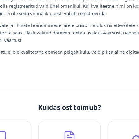
olla registreeritud vaid ühel omanikul. Kui kvaliteetne nimi on ko
d, ei ole seda võimalik uuesti vabalt registreerida.
ate ja lihtsate brändinimede järele püsib nõudlus nii ettevõtete k
torite seas. Hästi valitud domeen toetab usaldusväärsust, nähtavu
i väärtust.
ttu ei ole kvaliteetne domeen pelgalt kulu, vaid pikaajaline digita
Kuidas ost toimub?