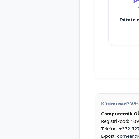
Esitate 
Küsimused? Võt
Computernik O
Registrikood: 10
Telefon:
+372 52
E-post:
domeen@d