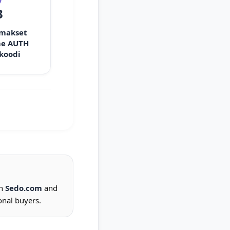
3
 makset
e AUTH
 koodi
on
Sedo.com
and
onal buyers.