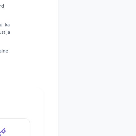
rd
ui ka
st ja
alne