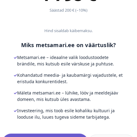
Säästad 200 € (–10%)
Hind sisaldab käibemaksu.
Miks metsamari.ee on väärtuslik?
Metsamari.ee – ideaalne valik loodustoodete
brändile, mis kutsub esile värskuse ja puhtuse.
Kohandatud meedia- ja kaubamärgi vajadustele, et
eristuda konkurentidest.
Mäleta metsamari.ee – lühike, lööv ja meeldejääv
domeen, mis kutsub üles avastama.
Investeering, mis toob esile kohaliku kultuuri ja
looduse ilu, luues tugeva sideme tarbijatega.