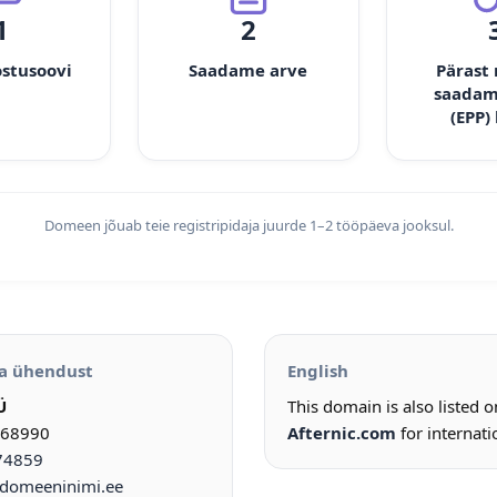
1
2
ostusoovi
Saadame arve
Pärast
saadam
(EPP)
Domeen jõuab teie registripidaja juurde 1–2 tööpäeva jooksul.
a ühendust
English
Ü
This domain is also listed 
968990
Afternic.com
for internati
74859
omeeninimi.ee