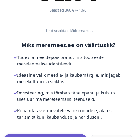
Säästad 360 € (–10%)
Hind sisaldab käibemaksu.
Miks meremees.ee on väärtuslik?
Tugev ja meeldejääv bränd, mis toob esile
mereteemalise identiteedi.
Ideaalne valik meedia- ja kaubamärgile, mis jagab
merekultuuri ja seiklusi.
Investeering, mis tõmbab tähelepanu ja kutsub
üles uurima mereteemalisi teenuseid.
Kohandatav erinevatele valdkondadele, alates
turismist kuni kaubanduse ja hariduseni.