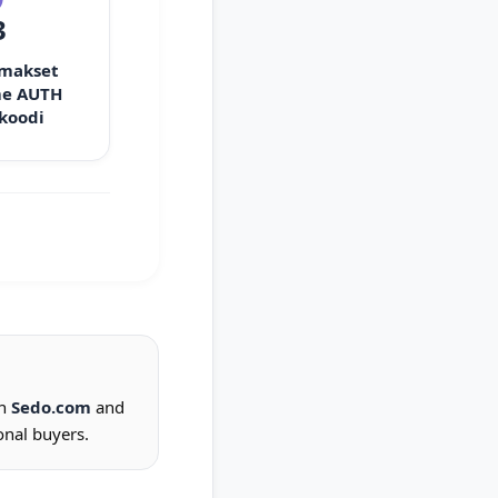
3
 makset
e AUTH
 koodi
on
Sedo.com
and
onal buyers.