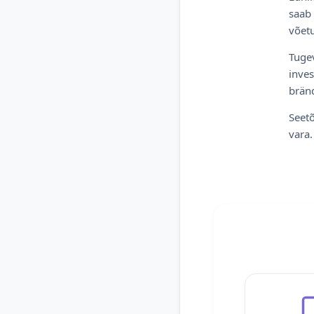
saab 
võetu
Tugev
inves
bränd
Seetõ
vara.