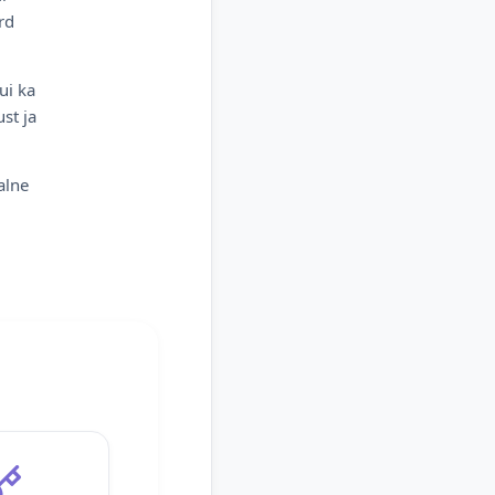
rd
ui ka
st ja
alne