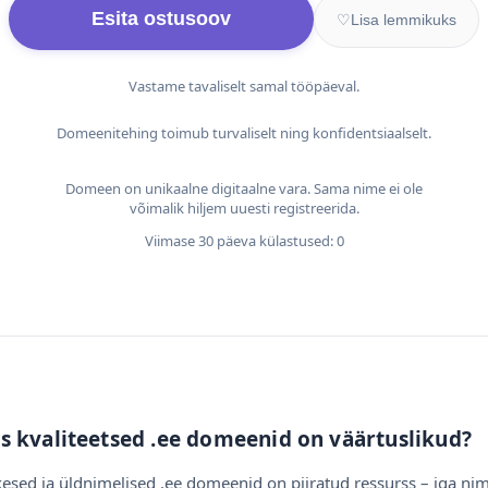
Esita ostusoov
♡
Lisa lemmikuks
Vastame tavaliselt samal tööpäeval.
Domeenitehing toimub turvaliselt ning konfidentsiaalselt.
Domeen on unikaalne digitaalne vara. Sama nime ei ole
võimalik hiljem uuesti registreerida.
Viimase 30 päeva külastused: 0
s kvaliteetsed .ee domeenid on väärtuslikud?
esed ja üldnimelised .ee domeenid on piiratud ressurss – iga nim