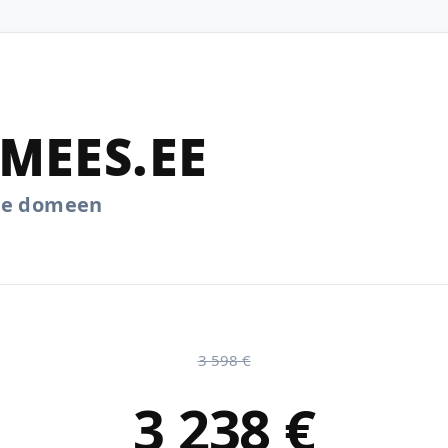
MEES.EE
.ee domeen
3 598 €
3 238 €