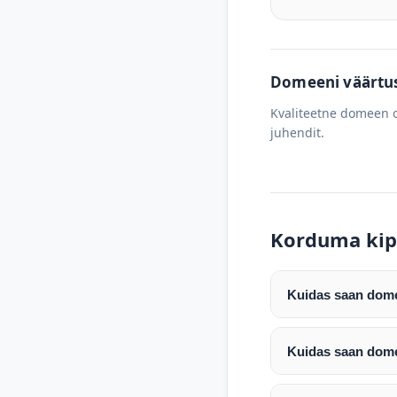
Domeeni väärtus 
Kvaliteetne domeen o
juhendit.
Korduma kip
Kuidas saan domee
Pärast makse laeku
enda valitud regist
Kuidas saan dome
Pärast ostu vormis
Domeeni ülekandmin