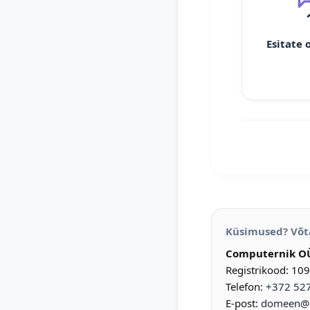
Esitate 
Küsimused? Võt
Computernik O
Registrikood: 10
Telefon:
+372 52
E-post:
domeen@d