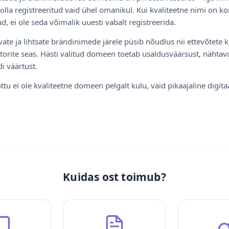
olla registreeritud vaid ühel omanikul. Kui kvaliteetne nimi on ko
d, ei ole seda võimalik uuesti vabalt registreerida.
ate ja lihtsate brändinimede järele püsib nõudlus nii ettevõtete k
torite seas. Hästi valitud domeen toetab usaldusväärsust, nähtavu
i väärtust.
ttu ei ole kvaliteetne domeen pelgalt kulu, vaid pikaajaline digita
Kuidas ost toimub?