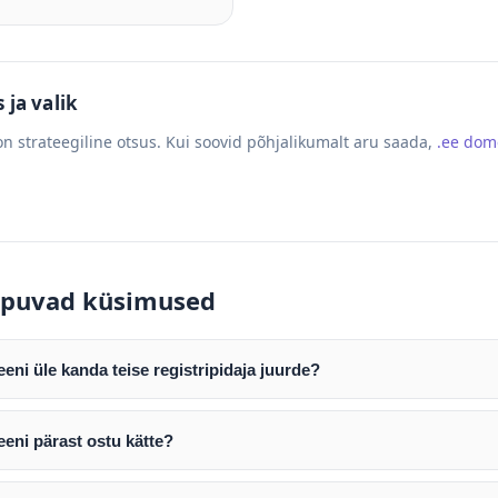
ja valik
n strateegiline otsus. Kui soovid põhjalikumalt aru saada,
.ee do
puvad küsimused
ni üle kanda teise registripidaja juurde?
mist edastame teile domeeni AUTH (EPP) koodi. Selle abil saate d
ripidaja juurde.
eni pärast ostu kätte?
tamist väljastame arve. Maksekinnituse järel edastame teile dome
e toimub registripidajate vahelise protsessina ning võib võtta k