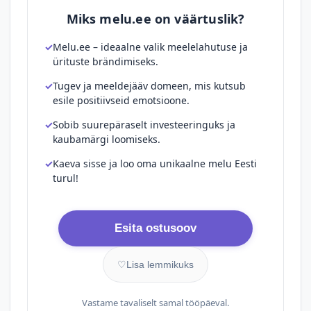
Miks melu.ee on väärtuslik?
Melu.ee – ideaalne valik meelelahutuse ja
ürituste brändimiseks.
Tugev ja meeldejääv domeen, mis kutsub
esile positiivseid emotsioone.
Sobib suurepäraselt investeeringuks ja
kaubamärgi loomiseks.
Kaeva sisse ja loo oma unikaalne melu Eesti
turul!
Esita ostusoov
♡
Lisa lemmikuks
Vastame tavaliselt samal tööpäeval.