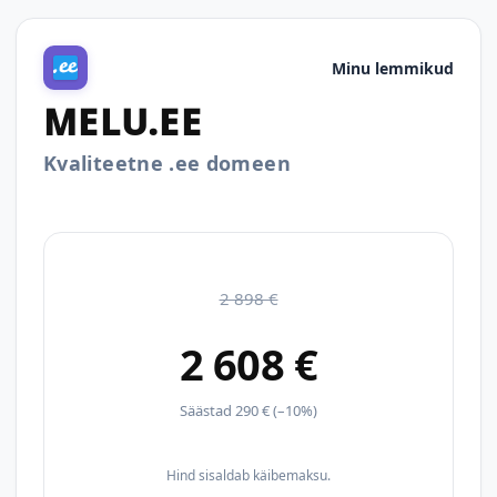
Minu lemmikud
MELU.EE
Kvaliteetne .ee domeen
2 898 €
2 608 €
Säästad 290 € (–10%)
Hind sisaldab käibemaksu.