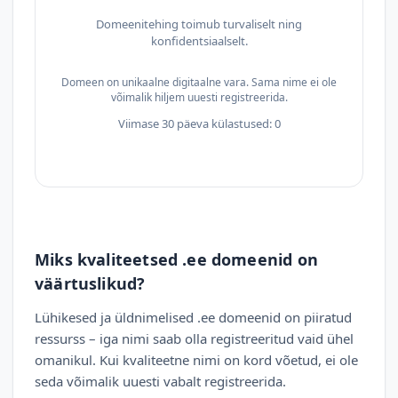
Domeenitehing toimub turvaliselt ning
konfidentsiaalselt.
Domeen on unikaalne digitaalne vara. Sama nime ei ole
võimalik hiljem uuesti registreerida.
Viimase 30 päeva külastused: 0
Miks kvaliteetsed .ee domeenid on
väärtuslikud?
Lühikesed ja üldnimelised .ee domeenid on piiratud
ressurss – iga nimi saab olla registreeritud vaid ühel
omanikul. Kui kvaliteetne nimi on kord võetud, ei ole
seda võimalik uuesti vabalt registreerida.