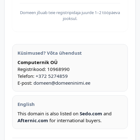
Domeen jõuab teie registripidaja juurde 1–2 tööpäeva
jooksul.
Küsimused? Võta ühendust
Computernik OÜ
Registrikood: 10968990
Telefon:
+372 5274859
E-post:
domeen@domeeninimi.ee
English
This domain is also listed on
Sedo.com
and
Afternic.com
for international buyers.