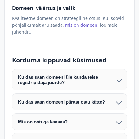
Domeeni väärtus ja valik
Kvaliteetne domeen on strateegiline otsus. Kui soovid
põhjalikumalt aru saada,
mis on domeen
, loe meie
juhendit.
Korduma kippuvad küsimused
Kuidas saan domeeni üle kanda teise
registripidaja juurde?
Pärast makse laekumist edastame teile domeeni
AUTH (EPP) koodi. Selle abil saate domeeni üle
Kuidas saan domeeni pärast ostu kätte?
kanda enda valitud registripidaja juurde.
Pärast ostu vormistamist väljastame arve.
Maksekinnituse järel edastame teile domeeni
Domeeni ülekandmine toimub registripidajate
Mis on ostuga kaasas?
AUTH (EPP) koodi, millega saate domeeni üle viia
vahelise protsessina ning võib võtta kuni paar
Ostuga kaasas on domeeninime omandiõigus.
enda valitud registripidaja juurde.
tööpäeva. Täpsemad juhised saadetakse teile e-