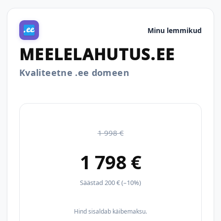
Minu lemmikud
MEELELAHUTUS.EE
Kvaliteetne .ee domeen
1 998 €
1 798 €
Säästad 200 € (–10%)
Hind sisaldab käibemaksu.