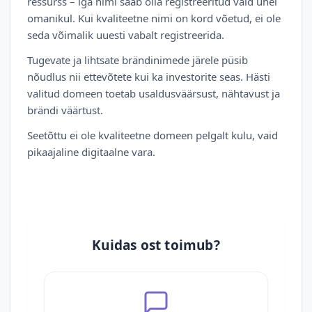
ressurss – iga nimi saab olla registreeritud vaid ühel
omanikul. Kui kvaliteetne nimi on kord võetud, ei ole
seda võimalik uuesti vabalt registreerida.
Tugevate ja lihtsate brändinimede järele püsib
nõudlus nii ettevõtete kui ka investorite seas. Hästi
valitud domeen toetab usaldusväärsust, nähtavust ja
brändi väärtust.
Seetõttu ei ole kvaliteetne domeen pelgalt kulu, vaid
pikaajaline digitaalne vara.
Kuidas ost toimub?