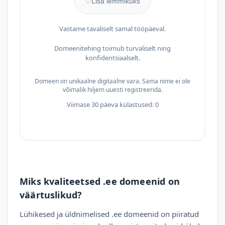
♡
Lisa lemmikuks
Vastame tavaliselt samal tööpäeval.
Domeenitehing toimub turvaliselt ning
konfidentsiaalselt.
Domeen on unikaalne digitaalne vara. Sama nime ei ole
võimalik hiljem uuesti registreerida.
Viimase 30 päeva külastused: 0
Miks kvaliteetsed .ee domeenid on
väärtuslikud?
Lühikesed ja üldnimelised .ee domeenid on piiratud