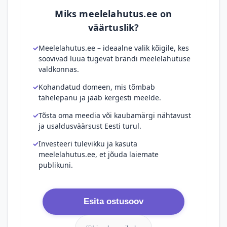
Miks meelelahutus.ee on
väärtuslik?
Meelelahutus.ee – ideaalne valik kõigile, kes
soovivad luua tugevat brändi meelelahutuse
valdkonnas.
Kohandatud domeen, mis tõmbab
tähelepanu ja jääb kergesti meelde.
Tõsta oma meedia või kaubamärgi nähtavust
ja usaldusväärsust Eesti turul.
Investeeri tulevikku ja kasuta
meelelahutus.ee, et jõuda laiemate
publikuni.
Esita ostusoov