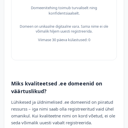
Domeenitehing toimub turvaliselt ning
konfidentsiaalselt.
Domeen on unikaalne digitaalne vara. Sama nime ei ole
võimalik hiljem uuesti registreerida.
Viimase 30 päeva külastused: 0
Miks kvaliteetsed .ee domeenid on
väärtuslikud?
Lühikesed ja üldnimelised .ee domeenid on piiratud
ressurss – iga nimi saab olla registreeritud vaid ühel
omanikul. Kui kvaliteetne nimi on kord võetud, ei ole
seda võimalik uuesti vabalt registreerida.