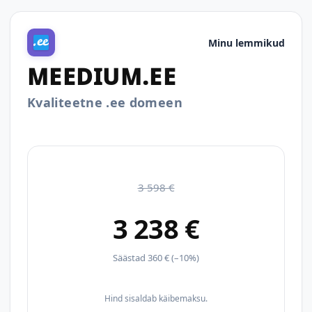
Minu lemmikud
MEEDIUM.EE
Kvaliteetne .ee domeen
3 598 €
3 238 €
Säästad 360 € (–10%)
Hind sisaldab käibemaksu.