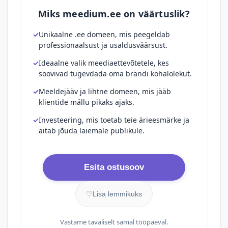
Miks meedium.ee on väärtuslik?
Unikaalne .ee domeen, mis peegeldab
professionaalsust ja usaldusväärsust.
Ideaalne valik meediaettevõtetele, kes
soovivad tugevdada oma brändi kohalolekut.
Meeldejääv ja lihtne domeen, mis jääb
klientide mällu pikaks ajaks.
Investeering, mis toetab teie ärieesmärke ja
aitab jõuda laiemale publikule.
Esita ostusoov
♡
Lisa lemmikuks
Vastame tavaliselt samal tööpäeval.