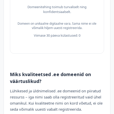
Domeenitehing toimub turvaliselt ning
konfidentsiaalselt.
Domeen on unikaalne digitaalne vara. Sama nime ei ole
võimalik hiljem uuesti registreerida.
Viimase 30 päeva külastused: 0
Miks kvaliteetsed .ee domeenid on
väärtuslikud?
Lühikesed ja üldnimelised .ee domeenid on piiratud
ressurss – iga nimi saab olla registreeritud vaid ühel
omanikul. Kui kvaliteetne nimi on kord võetud, ei ole
seda võimalik uuesti vabalt registreerida.