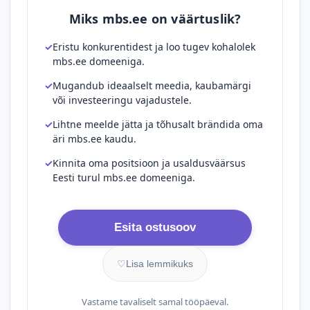
Miks mbs.ee on väärtuslik?
Eristu konkurentidest ja loo tugev kohalolek
mbs.ee domeeniga.
Mugandub ideaalselt meedia, kaubamärgi
või investeeringu vajadustele.
Lihtne meelde jätta ja tõhusalt brändida oma
äri mbs.ee kaudu.
Kinnita oma positsioon ja usaldusväärsus
Eesti turul mbs.ee domeeniga.
Esita ostusoov
♡
Lisa lemmikuks
Vastame tavaliselt samal tööpäeval.