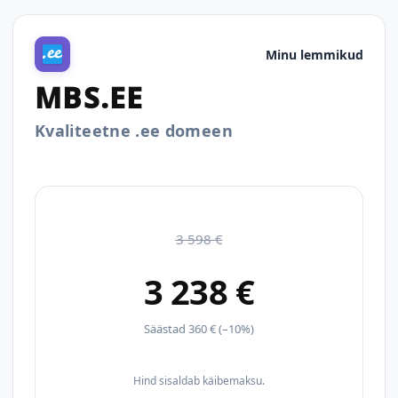
Minu lemmikud
MBS.EE
Kvaliteetne .ee domeen
3 598 €
3 238 €
Säästad 360 € (–10%)
Hind sisaldab käibemaksu.