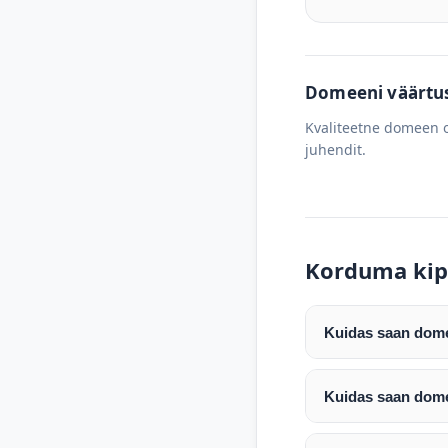
Domeeni väärtus 
Kvaliteetne domeen o
juhendit.
Korduma kip
Kuidas saan domee
Pärast makse laeku
enda valitud regist
Kuidas saan dome
Pärast ostu vormis
Domeeni ülekandmin