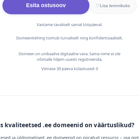
Esita ostusoov
♡
Lisa lemmikuks
Vastame tavaliselt samal tööpäeval.
Domeenitehing toimub turvaliselt ning konfidentsiaalselt.
Domeen on unikaalne digitaalne vara. Sama nime ei ole
võimalik hiljem uuesti registreerida.
Viimase 30 päeva külastused: 0
s kvaliteetsed .ee domeenid on väärtuslikud?
esed ja üldnimelised .ee domeenid on piiratud ressurss – iga nim