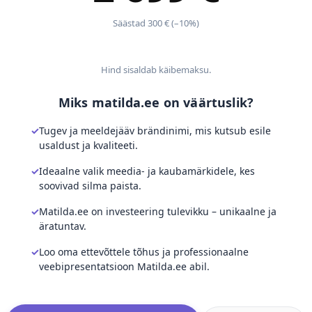
Säästad 300 € (–10%)
Hind sisaldab käibemaksu.
Miks matilda.ee on väärtuslik?
Tugev ja meeldejääv brändinimi, mis kutsub esile
usaldust ja kvaliteeti.
Ideaalne valik meedia- ja kaubamärkidele, kes
soovivad silma paista.
Matilda.ee on investeering tulevikku – unikaalne ja
äratuntav.
Loo oma ettevõttele tõhus ja professionaalne
veebipresentatsioon Matilda.ee abil.