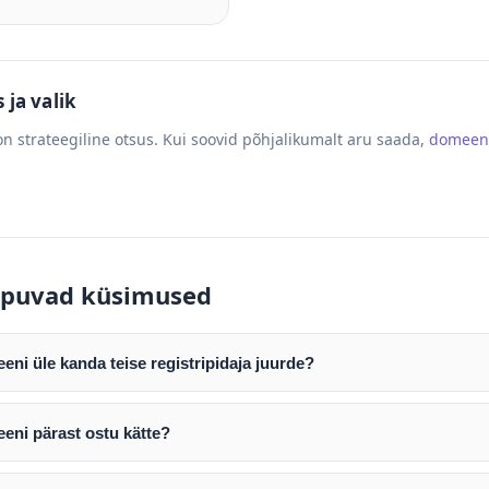
ja valik
n strateegiline otsus. Kui soovid põhjalikumalt aru saada,
domeen
puvad küsimused
ni üle kanda teise registripidaja juurde?
mist edastame teile domeeni AUTH (EPP) koodi. Selle abil saate d
ripidaja juurde.
eni pärast ostu kätte?
tamist väljastame arve. Maksekinnituse järel edastame teile dome
e toimub registripidajate vahelise protsessina ning võib võtta k