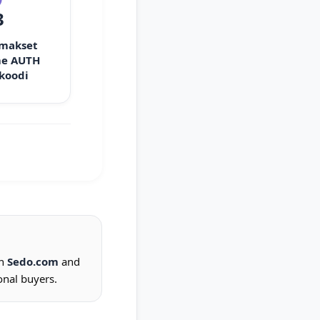
3
 makset
e AUTH
 koodi
on
Sedo.com
and
onal buyers.