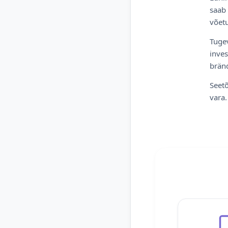
saab 
võetu
Tugev
inves
bränd
Seetõ
vara.