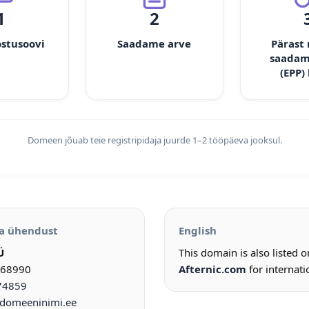
1
2
ostusoovi
Saadame arve
Pärast
saadam
(EPP)
Domeen jõuab teie registripidaja juurde 1–2 tööpäeva jooksul.
a ühendust
English
Ü
This domain is also listed 
968990
Afternic.com
for internati
74859
omeeninimi.ee