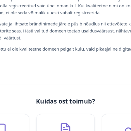
olla registreeritud vaid ühel omanikul. Kui kvaliteetne nimi on ko
d, ei ole seda võimalik uuesti vabalt registreerida.
ate ja lihtsate brändinimede järele püsib nõudlus nii ettevõtete k
torite seas. Hästi valitud domeen toetab usaldusväärsust, nähtavu
i väärtust.
ttu ei ole kvaliteetne domeen pelgalt kulu, vaid pikaajaline digita
Kuidas ost toimub?