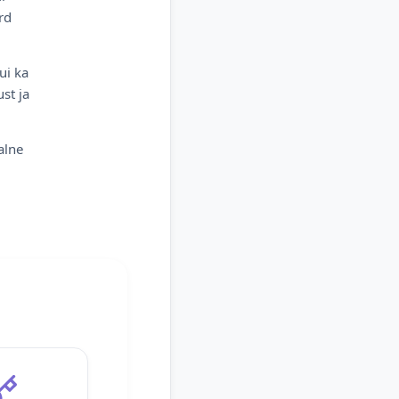
rd
ui ka
st ja
alne