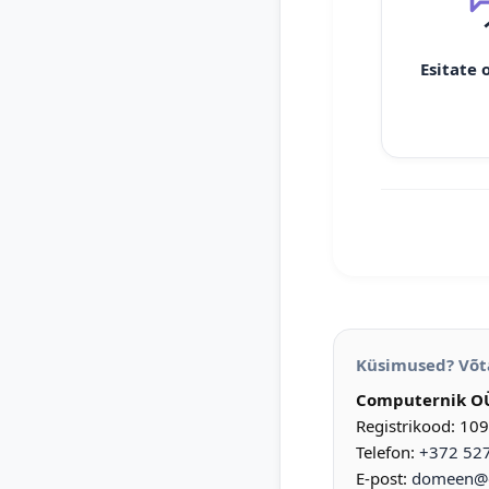
Esitate 
Küsimused? Võt
Computernik O
Registrikood: 10
Telefon:
+372 52
E-post:
domeen@d