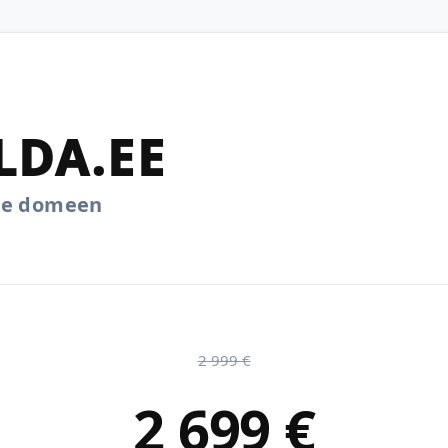
LDA.EE
.ee domeen
2 999 €
2 699 €