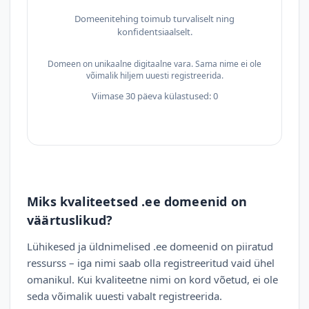
Domeenitehing toimub turvaliselt ning
konfidentsiaalselt.
Domeen on unikaalne digitaalne vara. Sama nime ei ole
võimalik hiljem uuesti registreerida.
Viimase 30 päeva külastused: 0
Miks kvaliteetsed .ee domeenid on
väärtuslikud?
Lühikesed ja üldnimelised .ee domeenid on piiratud
ressurss – iga nimi saab olla registreeritud vaid ühel
omanikul. Kui kvaliteetne nimi on kord võetud, ei ole
seda võimalik uuesti vabalt registreerida.