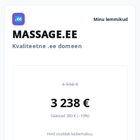
Minu lemmikud
MASSAGE.EE
Kvaliteetne .ee domeen
3 598 €
3 238 €
Säästad 360 € (–10%)
Hind sisaldab käibemaksu.