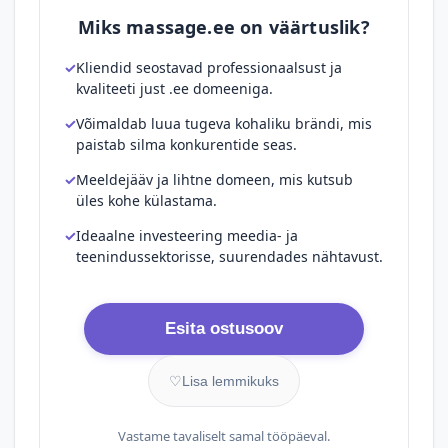
Miks massage.ee on väärtuslik?
Kliendid seostavad professionaalsust ja
kvaliteeti just .ee domeeniga.
Võimaldab luua tugeva kohaliku brändi, mis
paistab silma konkurentide seas.
Meeldejääv ja lihtne domeen, mis kutsub
üles kohe külastama.
Ideaalne investeering meedia- ja
teenindussektorisse, suurendades nähtavust.
Esita ostusoov
♡
Lisa lemmikuks
Vastame tavaliselt samal tööpäeval.