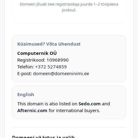
Domeen jõuab teie registripidaja juurde 1–2 tööpäeva
jooksul.
Küsimused? Võta ühendust
Computernik OÜ
Registrikood: 10968990
Telefon:
+372 5274859
E-post:
domeen@domeeninimi.ee
English
This domain is also listed on
Sedo.com
and
Afternic.com
for international buyers.
Domeeni väärtus ja valik