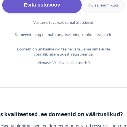
Esita ostusoov
♡
Lisa lemmikuks
Vastame tavaliselt samal tööpäeval.
Domeenitehing toimub turvaliselt ning konfidentsiaalselt.
Domeen on unikaalne digitaalne vara. Sama nime ei ole
võimalik hiljem uuesti registreerida.
Viimase 30 päeva külastused: 0
s kvaliteetsed .ee domeenid on väärtuslikud?
esed ja üldnimelised .ee domeenid on piiratud ressurss – iga nim