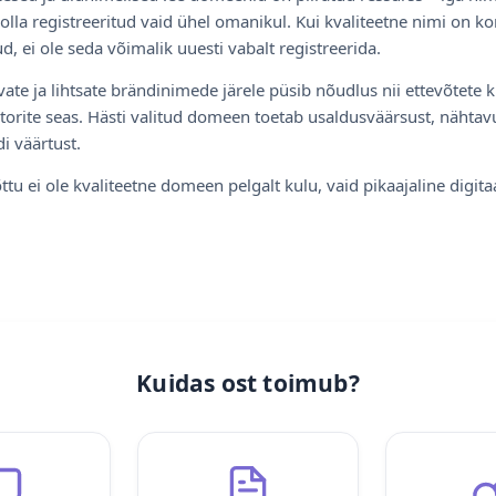
olla registreeritud vaid ühel omanikul. Kui kvaliteetne nimi on ko
d, ei ole seda võimalik uuesti vabalt registreerida.
ate ja lihtsate brändinimede järele püsib nõudlus nii ettevõtete k
torite seas. Hästi valitud domeen toetab usaldusväärsust, nähtavu
i väärtust.
ttu ei ole kvaliteetne domeen pelgalt kulu, vaid pikaajaline digita
Kuidas ost toimub?