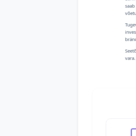
saab 
võetu
Tugev
inves
bränd
Seetõ
vara.