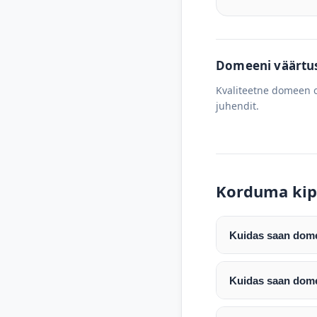
Domeeni väärtus 
Kvaliteetne domeen o
juhendit.
Korduma kip
Kuidas saan domee
Pärast makse laeku
enda valitud regist
Kuidas saan dome
Pärast ostu vormis
Domeeni ülekandmin