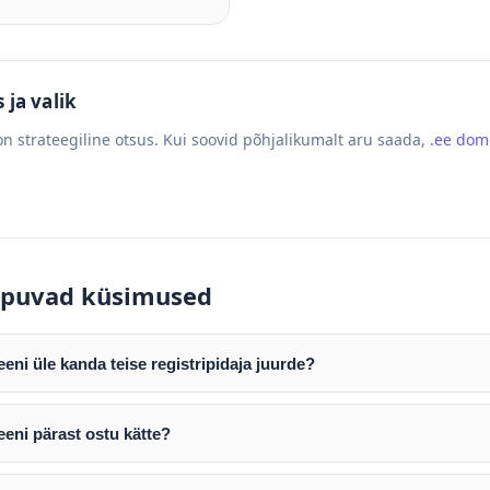
ja valik
n strateegiline otsus. Kui soovid põhjalikumalt aru saada,
.ee do
puvad küsimused
ni üle kanda teise registripidaja juurde?
mist edastame teile domeeni AUTH (EPP) koodi. Selle abil saate d
ripidaja juurde.
eni pärast ostu kätte?
tamist väljastame arve. Maksekinnituse järel edastame teile dome
e toimub registripidajate vahelise protsessina ning võib võtta k