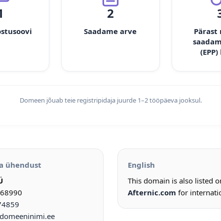
1
2
ostusoovi
Saadame arve
Pärast
saadam
(EPP)
Domeen jõuab teie registripidaja juurde 1–2 tööpäeva jooksul.
a ühendust
English
Ü
This domain is also listed 
968990
Afternic.com
for internati
74859
omeeninimi.ee