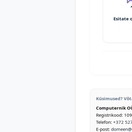
Esitate 
Küsimused? Võt
Computernik O
Registrikood: 10
Telefon:
+372 52
E-post:
domeen@d