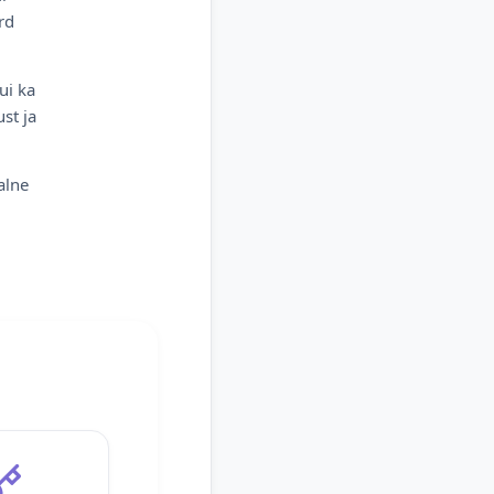
rd
ui ka
st ja
alne