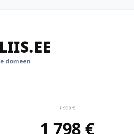
IIS.EE
.ee domeen
1 998 €
1 798 €