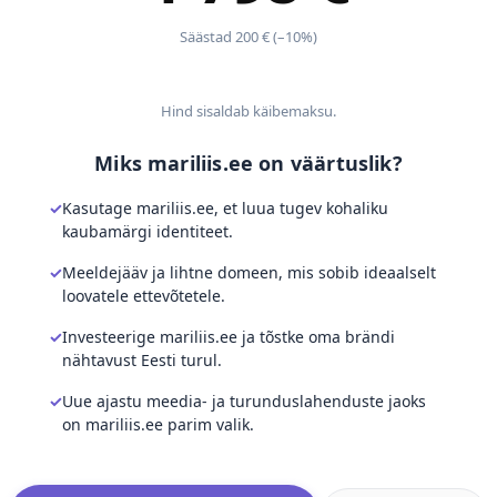
Säästad 200 € (–10%)
Hind sisaldab käibemaksu.
Miks mariliis.ee on väärtuslik?
Kasutage mariliis.ee, et luua tugev kohaliku
kaubamärgi identiteet.
Meeldejääv ja lihtne domeen, mis sobib ideaalselt
loovatele ettevõtetele.
Investeerige mariliis.ee ja tõstke oma brändi
nähtavust Eesti turul.
Uue ajastu meedia- ja turunduslahenduste jaoks
on mariliis.ee parim valik.