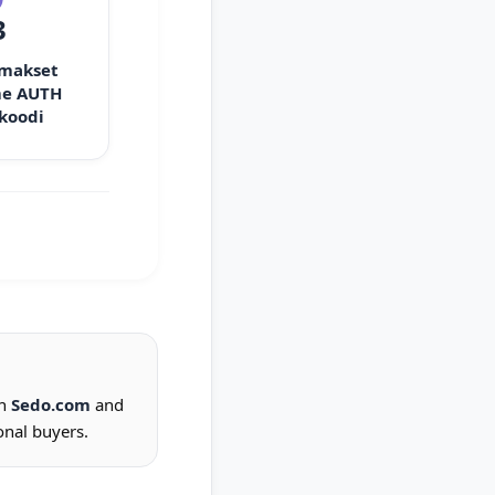
3
 makset
e AUTH
 koodi
on
Sedo.com
and
onal buyers.