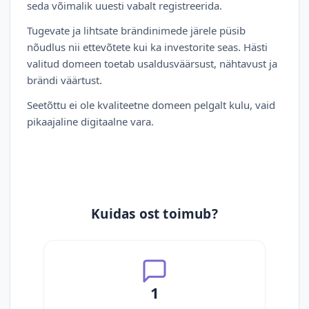
seda võimalik uuesti vabalt registreerida.
Tugevate ja lihtsate brändinimede järele püsib
nõudlus nii ettevõtete kui ka investorite seas. Hästi
valitud domeen toetab usaldusväärsust, nähtavust ja
brändi väärtust.
Seetõttu ei ole kvaliteetne domeen pelgalt kulu, vaid
pikaajaline digitaalne vara.
Kuidas ost toimub?
1