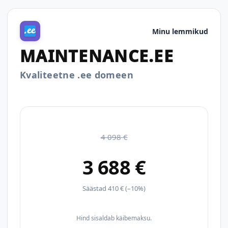
Minu lemmikud
MAINTENANCE.EE
Kvaliteetne .ee domeen
4 098 €
3 688 €
Säästad 410 € (–10%)
Hind sisaldab käibemaksu.