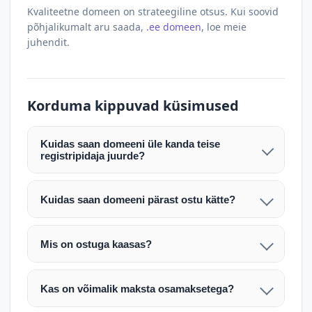
Kvaliteetne domeen on strateegiline otsus. Kui soovid
põhjalikumalt aru saada,
.ee domeen
, loe meie
juhendit.
Korduma kippuvad küsimused
Kuidas saan domeeni üle kanda teise
registripidaja juurde?
Pärast makse laekumist edastame teile domeeni
AUTH (EPP) koodi. Selle abil saate domeeni üle
Kuidas saan domeeni pärast ostu kätte?
kanda enda valitud registripidaja juurde.
Pärast ostu vormistamist väljastame arve.
Maksekinnituse järel edastame teile domeeni
Domeeni ülekandmine toimub registripidajate
Mis on ostuga kaasas?
AUTH (EPP) koodi, millega saate domeeni üle viia
vahelise protsessina ning võib võtta kuni paar
Ostuga kaasas on domeeninime omandiõigus.
enda valitud registripidaja juurde.
tööpäeva. Täpsemad juhised saadetakse teile e-
Veebimajutust ja e-posti teenuseid tuleb tellida
posti teel pärast tehingu kinnitamist.
Kas on võimalik maksta osamaksetega?
eraldi oma registripidaja või majutaja kaudu (nt
Võtame teiega ühendust ning juhendame kogu