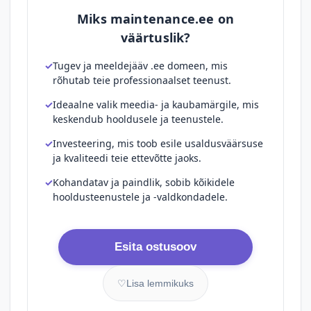
Miks maintenance.ee on
väärtuslik?
Tugev ja meeldejääv .ee domeen, mis
rõhutab teie professionaalset teenust.
Ideaalne valik meedia- ja kaubamärgile, mis
keskendub hooldusele ja teenustele.
Investeering, mis toob esile usaldusväärsuse
ja kvaliteedi teie ettevõtte jaoks.
Kohandatav ja paindlik, sobib kõikidele
hooldusteenustele ja -valdkondadele.
Esita ostusoov
♡
Lisa lemmikuks