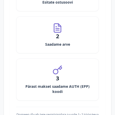
Esitate ostusoovi
2
Saadame arve
3
Pärast makset saadame AUTH (EPP)
koodi
Domeen jõuab teie registripidaja juurde 1–2 tööpäeva