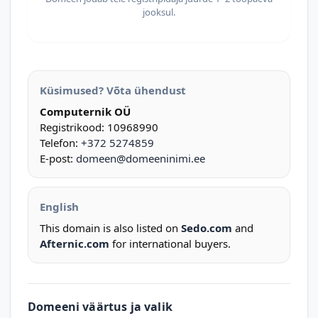
jooksul.
Küsimused? Võta ühendust
Computernik OÜ
Registrikood: 10968990
Telefon:
+372 5274859
E-post:
domeen@domeeninimi.ee
English
This domain is also listed on
Sedo.com
and
Afternic.com
for international buyers.
Domeeni väärtus ja valik