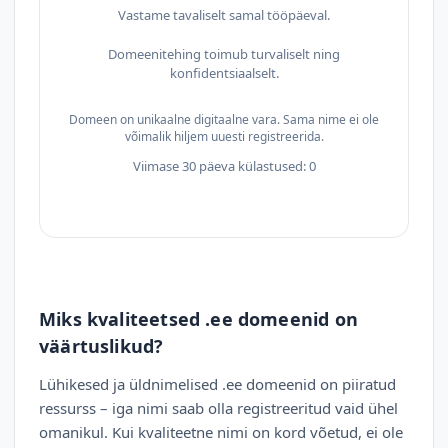
Vastame tavaliselt samal tööpäeval.
Domeenitehing toimub turvaliselt ning
konfidentsiaalselt.
Domeen on unikaalne digitaalne vara. Sama nime ei ole
võimalik hiljem uuesti registreerida.
Viimase 30 päeva külastused: 0
Miks kvaliteetsed .ee domeenid on
väärtuslikud?
Lühikesed ja üldnimelised .ee domeenid on piiratud
ressurss – iga nimi saab olla registreeritud vaid ühel
omanikul. Kui kvaliteetne nimi on kord võetud, ei ole