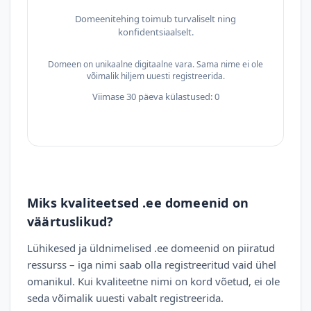
Domeenitehing toimub turvaliselt ning
konfidentsiaalselt.
Domeen on unikaalne digitaalne vara. Sama nime ei ole
võimalik hiljem uuesti registreerida.
Viimase 30 päeva külastused: 0
Miks kvaliteetsed .ee domeenid on
väärtuslikud?
Lühikesed ja üldnimelised .ee domeenid on piiratud
ressurss – iga nimi saab olla registreeritud vaid ühel
omanikul. Kui kvaliteetne nimi on kord võetud, ei ole
seda võimalik uuesti vabalt registreerida.