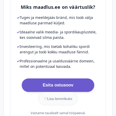
Miks maadlus.ee on väärtuslik?
Tugev ja meeldejääv bränd, mis toob välja
maadluse parimad küljed.
Ideaalne valik meedia- ja spordikauplustele,
kes soovivad silma paista.
Investeering, mis toetab kohaliku spordi
arengut ja toob kokku maadluse fännid.
Professionaalne ja usaldusväärne domeen,
millel on potentsiaal kasvada.
Esita ostusoov
♡
Lisa lemmikuks
Vastame tavaliselt samal tööpäeval.