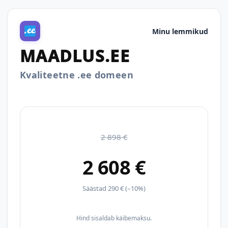
Minu lemmikud
MAADLUS.EE
Kvaliteetne .ee domeen
2 898 €
2 608 €
Säästad 290 € (–10%)
Hind sisaldab käibemaksu.