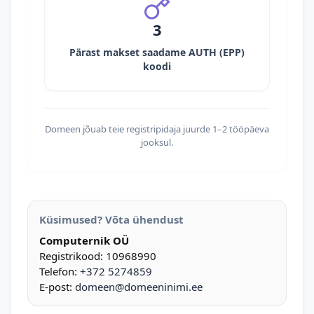
3
Pärast makset saadame AUTH (EPP)
koodi
Domeen jõuab teie registripidaja juurde 1–2 tööpäeva
jooksul.
Küsimused? Võta ühendust
Computernik OÜ
Registrikood: 10968990
Telefon:
+372 5274859
E-post:
domeen@domeeninimi.ee