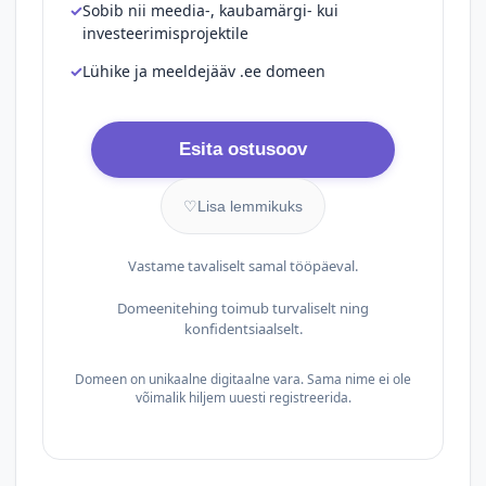
Sobib nii meedia-, kaubamärgi- kui
investeerimisprojektile
Lühike ja meeldejääv .ee domeen
Esita ostusoov
♡
Lisa lemmikuks
Vastame tavaliselt samal tööpäeval.
Domeenitehing toimub turvaliselt ning
konfidentsiaalselt.
Domeen on unikaalne digitaalne vara. Sama nime ei ole
võimalik hiljem uuesti registreerida.