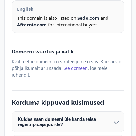
English
This domain is also listed on
Sedo.com
and
Afternic.com
for international buyers.
Domeeni väärtus ja valik
Kvaliteetne domeen on strateegiline otsus. Kui soovid
põhjalikumalt aru saada,
.ee domeen
, loe meie
juhendit.
Korduma kippuvad küsimused
Kuidas saan domeeni üle kanda teise
registripidaja juurde?
Pärast makse laekumist edastame teile domeeni