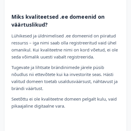
Miks kvaliteetsed .ee domeenid on
väärtuslikud?
Lühikesed ja üldnimelised .ee domeenid on piiratud
ressurss – iga nimi saab olla registreeritud vaid ühel
omanikul. Kui kvaliteetne nimi on kord võetud, ei ole
seda võimalik uuesti vabalt registreerida.
Tugevate ja lihtsate brändinimede järele püsib
nõudlus nii ettevõtete kui ka investorite seas. Hästi
valitud domeen toetab usaldusväärsust, nähtavust ja
brändi väärtust.
Seetõttu ei ole kvaliteetne domeen pelgalt kulu, vaid
pikaajaline digitaalne vara.