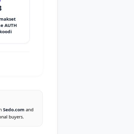
3
 makset
e AUTH
 koodi
on
Sedo.com
and
onal buyers.