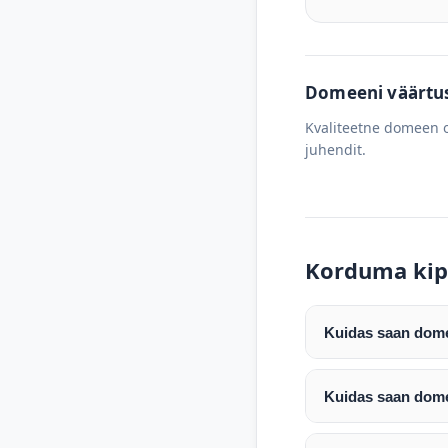
Domeeni väärtus 
Kvaliteetne domeen o
juhendit.
Korduma kip
Kuidas saan domee
Pärast makse laeku
enda valitud regist
Kuidas saan dome
Pärast ostu vormis
Domeeni ülekandmin