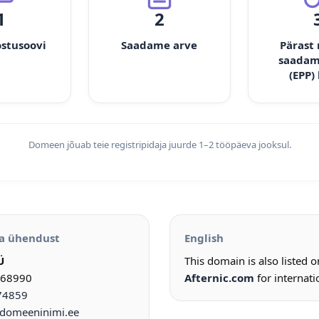
1
2
ostusoovi
Saadame arve
Pärast
saadam
(EPP)
Domeen jõuab teie registripidaja juurde 1–2 tööpäeva jooksul.
a ühendust
English
Ü
This domain is also listed 
968990
Afternic.com
for internati
74859
omeeninimi.ee