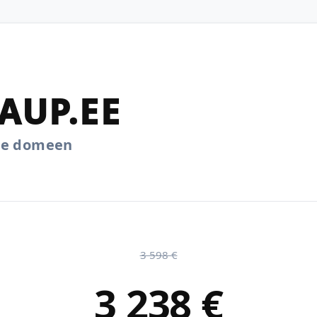
AUP.EE
.ee domeen
3 598 €
3 238 €