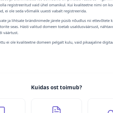
olla registreeritud vaid ühel omanikul. Kui kvaliteetne nimi on ko
d, ei ole seda võimalik uuesti vabalt registreerida.
ate ja lihtsate brändinimede järele püsib nõudlus nii ettevõtete k
torite seas. Hästi valitud domeen toetab usaldusväärsust, nähtavu
i väärtust.
ttu ei ole kvaliteetne domeen pelgalt kulu, vaid pikaajaline digita
Kuidas ost toimub?