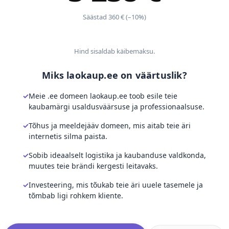
Säästad 360 € (–10%)
Hind sisaldab käibemaksu.
Miks laokaup.ee on väärtuslik?
Meie .ee domeen laokaup.ee toob esile teie
kaubamärgi usaldusväärsuse ja professionaalsuse.
Tõhus ja meeldejääv domeen, mis aitab teie äri
internetis silma paista.
Sobib ideaalselt logistika ja kaubanduse valdkonda,
muutes teie brändi kergesti leitavaks.
Investeering, mis tõukab teie äri uuele tasemele ja
tõmbab ligi rohkem kliente.