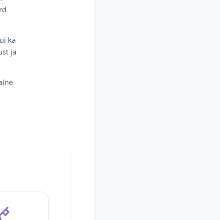
rd
ui ka
st ja
alne