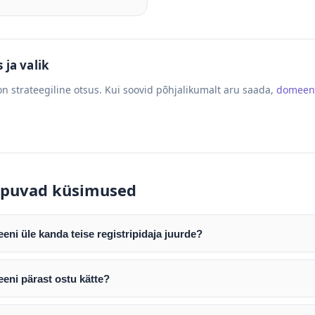
ja valik
n strateegiline otsus. Kui soovid põhjalikumalt aru saada,
domeen
puvad küsimused
ni üle kanda teise registripidaja juurde?
mist edastame teile domeeni AUTH (EPP) koodi. Selle abil saate d
ripidaja juurde.
eni pärast ostu kätte?
tamist väljastame arve. Maksekinnituse järel edastame teile dome
e toimub registripidajate vahelise protsessina ning võib võtta k