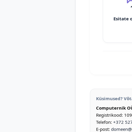
Esitate 
Küsimused? Võt
Computernik O
Registrikood: 10
Telefon:
+372 52
E-post:
domeen@d