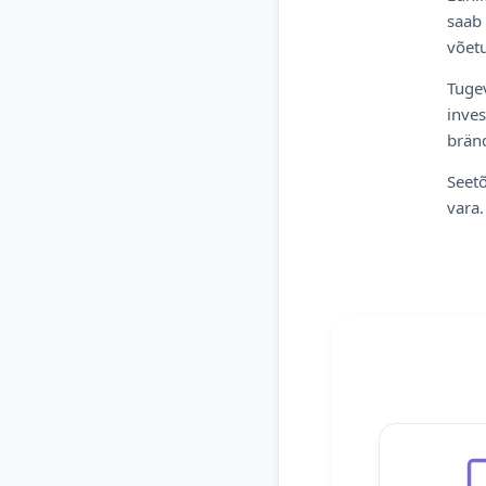
saab 
võetu
Tugev
inves
bränd
Seetõ
vara.