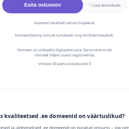
Esita ostusoov
♡
Lisa lemmikuks
Vastame tavaliselt samal tööpäeval.
Domeenitehing toimub turvaliselt ning konfidentsiaalselt.
Domeen on unikaalne digitaalne vara. Sama nime ei ole
võimalik hiljem uuesti registreerida.
Viimase 30 päeva külastused: 0
s kvaliteetsed .ee domeenid on väärtuslikud?
esed ja üldnimelised .ee domeenid on piiratud ressurss – iga nim