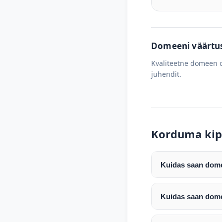
Domeeni väärtus 
Kvaliteetne domeen o
juhendit.
Korduma kip
Kuidas saan domee
Pärast makse laeku
enda valitud regist
Kuidas saan dome
Pärast ostu vormis
Domeeni ülekandmin