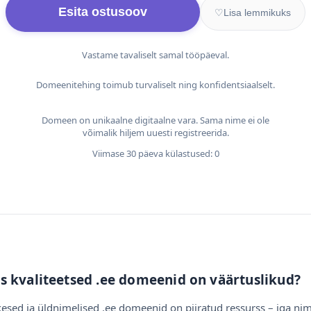
Esita ostusoov
♡
Lisa lemmikuks
Vastame tavaliselt samal tööpäeval.
Domeenitehing toimub turvaliselt ning konfidentsiaalselt.
Domeen on unikaalne digitaalne vara. Sama nime ei ole
võimalik hiljem uuesti registreerida.
Viimase 30 päeva külastused: 0
s kvaliteetsed .ee domeenid on väärtuslikud?
esed ja üldnimelised .ee domeenid on piiratud ressurss – iga nim