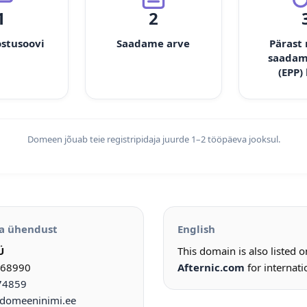
1
2
ostusoovi
Saadame arve
Pärast
saadam
(EPP)
Domeen jõuab teie registripidaja juurde 1–2 tööpäeva jooksul.
a ühendust
English
Ü
This domain is also listed 
968990
Afternic.com
for internati
74859
omeeninimi.ee