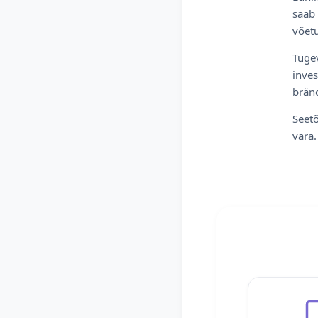
saab 
võetu
Tugev
inves
bränd
Seetõ
vara.