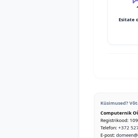
Esitate 
Küsimused? Võt
Computernik O
Registrikood: 10
Telefon:
+372 52
E-post:
domeen@d