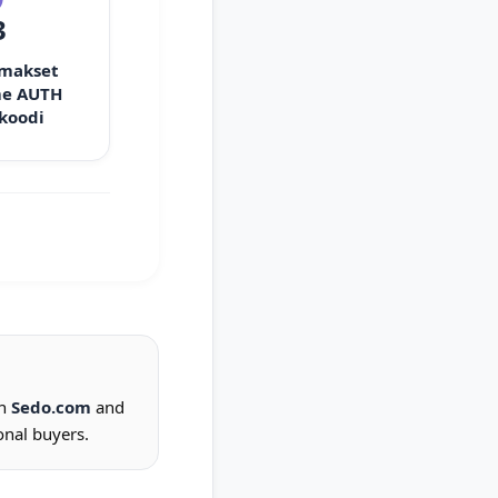
3
 makset
e AUTH
 koodi
on
Sedo.com
and
onal buyers.