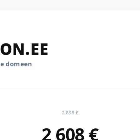
ON.EE
.ee domeen
2 898 €
2 608 €