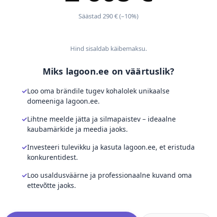
Säästad 290 € (–10%)
Hind sisaldab käibemaksu.
Miks lagoon.ee on väärtuslik?
Loo oma brändile tugev kohalolek unikaalse
domeeniga lagoon.ee.
Lihtne meelde jätta ja silmapaistev – ideaalne
kaubamärkide ja meedia jaoks.
Investeeri tulevikku ja kasuta lagoon.ee, et eristuda
konkurentidest.
Loo usaldusväärne ja professionaalne kuvand oma
ettevõtte jaoks.