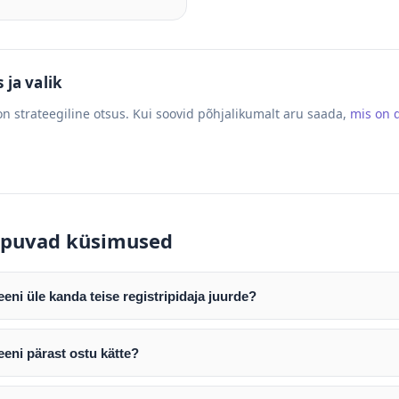
ja valik
n strateegiline otsus. Kui soovid põhjalikumalt aru saada,
mis on
puvad küsimused
ni üle kanda teise registripidaja juurde?
mist edastame teile domeeni AUTH (EPP) koodi. Selle abil saate d
ripidaja juurde.
eni pärast ostu kätte?
tamist väljastame arve. Maksekinnituse järel edastame teile dome
e toimub registripidajate vahelise protsessina ning võib võtta k