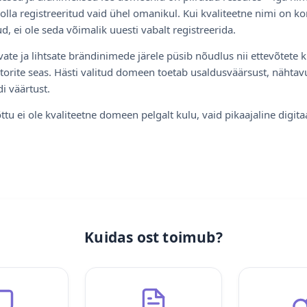
olla registreeritud vaid ühel omanikul. Kui kvaliteetne nimi on ko
d, ei ole seda võimalik uuesti vabalt registreerida.
ate ja lihtsate brändinimede järele püsib nõudlus nii ettevõtete k
torite seas. Hästi valitud domeen toetab usaldusväärsust, nähtavu
i väärtust.
ttu ei ole kvaliteetne domeen pelgalt kulu, vaid pikaajaline digita
Kuidas ost toimub?