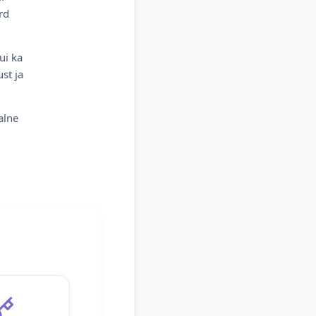
rd
ui ka
st ja
alne