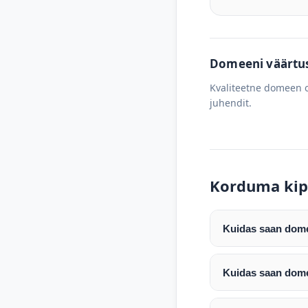
Domeeni väärtus 
Kvaliteetne domeen o
juhendit.
Korduma kip
Kuidas saan domee
Pärast makse laeku
enda valitud regist
Kuidas saan dome
Pärast ostu vormis
Domeeni ülekandmin