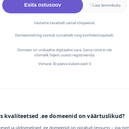
Esita ostusoov
♡
Lisa lemmikuks
Vastame tavaliselt samal tööpäeval.
Domeenitehing toimub turvaliselt ning konfidentsiaalselt.
Domeen on unikaalne digitaalne vara. Sama nime ei ole
võimalik hiljem uuesti registreerida.
Viimase 30 päeva külastused: 0
s kvaliteetsed .ee domeenid on väärtuslikud?
esed ja üldnimelised .ee domeenid on piiratud ressurss – iga nim