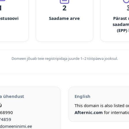
1
2
ostusoovi
Saadame arve
Pärast
saadam
(EPP)
Domeen jõuab teie registripidaja juurde 1–2 tööpäeva jooksul.
a ühendust
English
Ü
This domain is also listed 
968990
Afternic.com
for internati
74859
omeeninimi.ee