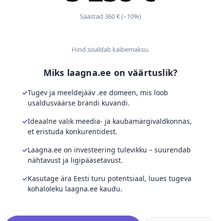
Säästad 360 € (–10%)
Hind sisaldab käibemaksu.
Miks laagna.ee on väärtuslik?
Tugev ja meeldejääv .ee domeen, mis loob
usaldusväärse brändi kuvandi.
Ideaalne valik meedia- ja kaubamärgivaldkonnas,
et eristuda konkurentidest.
Laagna.ee on investeering tulevikku – suurendab
nähtavust ja ligipääsetavust.
Kasutage ära Eesti turu potentsiaal, luues tugeva
kohaloleku laagna.ee kaudu.