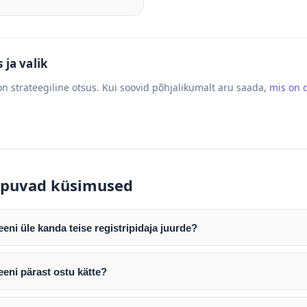
ja valik
n strateegiline otsus. Kui soovid põhjalikumalt aru saada,
mis on
puvad küsimused
ni üle kanda teise registripidaja juurde?
mist edastame teile domeeni AUTH (EPP) koodi. Selle abil saate d
ripidaja juurde.
eni pärast ostu kätte?
tamist väljastame arve. Maksekinnituse järel edastame teile dome
e toimub registripidajate vahelise protsessina ning võib võtta k