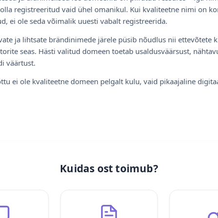
olla registreeritud vaid ühel omanikul. Kui kvaliteetne nimi on ko
d, ei ole seda võimalik uuesti vabalt registreerida.
ate ja lihtsate brändinimede järele püsib nõudlus nii ettevõtete k
torite seas. Hästi valitud domeen toetab usaldusväärsust, nähtavu
i väärtust.
ttu ei ole kvaliteetne domeen pelgalt kulu, vaid pikaajaline digita
Kuidas ost toimub?