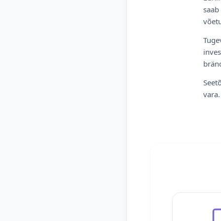
saab 
võetu
Tugev
inves
bränd
Seetõ
vara.