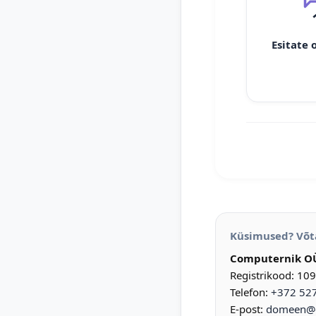
Esitate 
Küsimused? Võt
Computernik O
Registrikood: 10
Telefon:
+372 52
E-post:
domeen@d