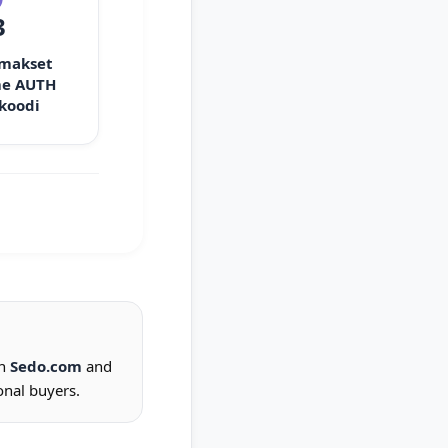
3
 makset
e AUTH
 koodi
on
Sedo.com
and
onal buyers.