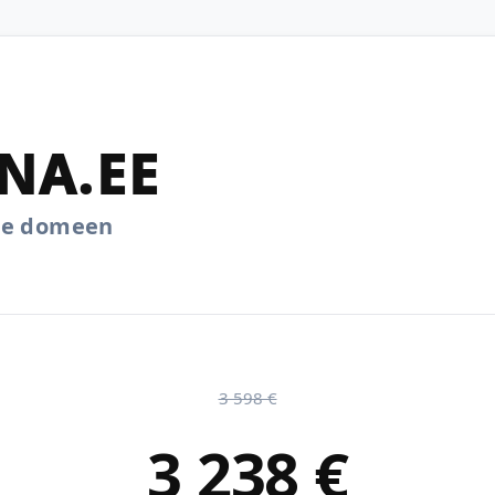
NA.EE
.ee domeen
3 598 €
3 238 €