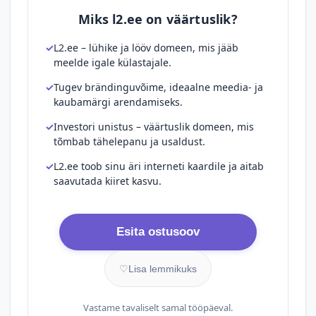
Miks l2.ee on väärtuslik?
L2.ee – lühike ja lööv domeen, mis jääb
meelde igale külastajale.
Tugev brändinguvõime, ideaalne meedia- ja
kaubamärgi arendamiseks.
Investori unistus – väärtuslik domeen, mis
tõmbab tähelepanu ja usaldust.
L2.ee toob sinu äri interneti kaardile ja aitab
saavutada kiiret kasvu.
Esita ostusoov
♡
Lisa lemmikuks
Vastame tavaliselt samal tööpäeval.