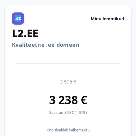
Minu lemmikud
L2.EE
Kvaliteetne .ee domeen
3 598 €
3 238 €
Säästad 360 € (–10%)
Hind sisaldab käibemaksu.