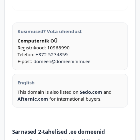
Küsimused? Võta ühendust
Computernik OÜ
Registrikood: 10968990
Telefon:
+372 5274859
E-post:
domeen@domeeninimi.ee
English
This domain is also listed on
Sedo.com
and
Afternic.com
for international buyers.
Sarnased 2-tähelised .ee domeenid