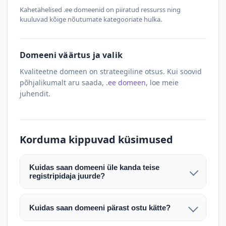
Kahetähelised .ee domeenid on piiratud ressurss ning
kuuluvad kõige nõutumate kategooriate hulka.
Domeeni väärtus ja valik
Kvaliteetne domeen on strateegiline otsus. Kui soovid
põhjalikumalt aru saada,
.ee domeen
, loe meie
juhendit.
Korduma kippuvad küsimused
Kuidas saan domeeni üle kanda teise
registripidaja juurde?
Pärast makse laekumist edastame teile domeeni
AUTH (EPP) koodi. Selle abil saate domeeni üle
Kuidas saan domeeni pärast ostu kätte?
kanda enda valitud registripidaja juurde.
Pärast ostu vormistamist väljastame arve.