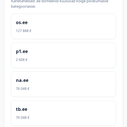
Kahetähelised .ee domeenid kuuluvad kõige piiratumasse
kategooriasse.
os.ee
127 888 €
p1.ee
2 608 €
na.ee
76 048 €
tb.ee
76 048 €