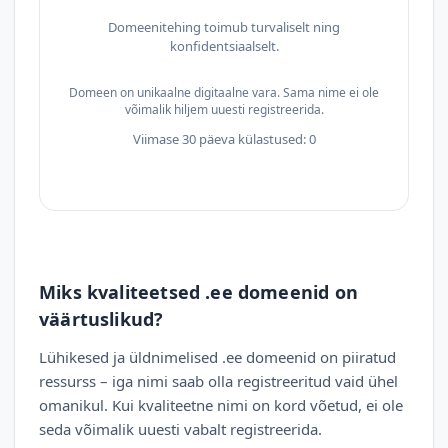
Domeenitehing toimub turvaliselt ning
konfidentsiaalselt.
Domeen on unikaalne digitaalne vara. Sama nime ei ole
võimalik hiljem uuesti registreerida.
Viimase 30 päeva külastused: 0
Miks kvaliteetsed .ee domeenid on
väärtuslikud?
Lühikesed ja üldnimelised .ee domeenid on piiratud
ressurss – iga nimi saab olla registreeritud vaid ühel
omanikul. Kui kvaliteetne nimi on kord võetud, ei ole
seda võimalik uuesti vabalt registreerida.