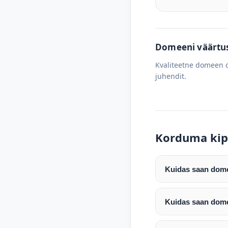
Domeeni väärtus 
Kvaliteetne domeen o
juhendit.
Korduma kip
Kuidas saan domee
Pärast makse laeku
enda valitud regist
Kuidas saan dome
Pärast ostu vormis
Domeeni ülekandmin