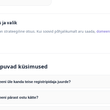
ja valik
n strateegiline otsus. Kui soovid põhjalikumalt aru saada,
domeen
puvad küsimused
ni üle kanda teise registripidaja juurde?
mist edastame teile domeeni AUTH (EPP) koodi. Selle abil saate d
ripidaja juurde.
eni pärast ostu kätte?
tamist väljastame arve. Maksekinnituse järel edastame teile dome
e toimub registripidajate vahelise protsessina ning võib võtta k