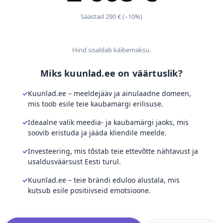
Säästad 290 € (–10%)
Hind sisaldab käibemaksu.
Miks kuunlad.ee on väärtuslik?
Kuunlad.ee – meeldejääv ja ainulaadne domeen,
mis toob esile teie kaubamärgi erilisuse.
Ideaalne valik meedia- ja kaubamärgi jaoks, mis
soovib eristuda ja jääda kliendile meelde.
Investeering, mis tõstab teie ettevõtte nähtavust ja
usaldusväärsust Eesti turul.
Kuunlad.ee – teie brändi eduloo alustala, mis
kutsub esile positiivseid emotsioone.