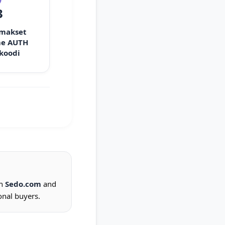
3
 makset
e AUTH
 koodi
on
Sedo.com
and
onal buyers.