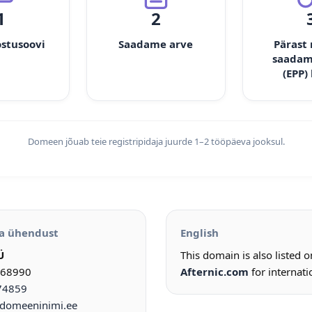
1
2
ostusoovi
Saadame arve
Pärast
saadam
(EPP)
Domeen jõuab teie registripidaja juurde 1–2 tööpäeva jooksul.
a ühendust
English
Ü
This domain is also listed 
968990
Afternic.com
for internati
74859
omeeninimi.ee