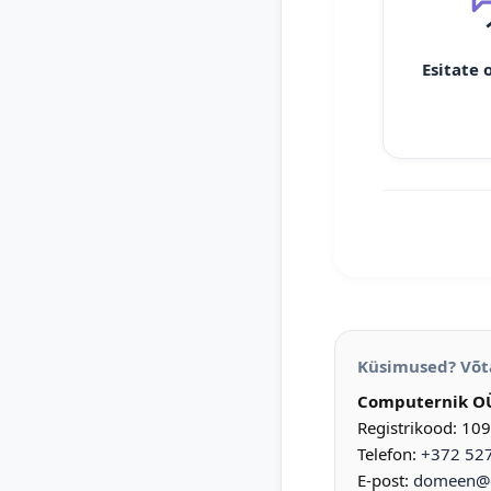
Esitate 
Küsimused? Võt
Computernik O
Registrikood: 10
Telefon:
+372 52
E-post:
domeen@d