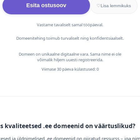
Esita ostusoov
♡
Lisa lemmikuks
Vastame tavaliselt samal tööpäeval.
Domeenitehing toimub turvaliselt ning konfidentsiaalselt.
Domeen on unikaalne digitaalne vara. Sama nime ei ole
võimalik hiljem uuesti registreerida.
Viimase 30 päeva külastused: 0
s kvaliteetsed .ee domeenid on väärtuslikud?
esed ja üldnimelised .ee domeenid on piiratud ressurss – iga nim