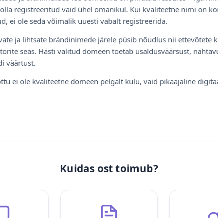
olla registreeritud vaid ühel omanikul. Kui kvaliteetne nimi on ko
d, ei ole seda võimalik uuesti vabalt registreerida.
ate ja lihtsate brändinimede järele püsib nõudlus nii ettevõtete k
torite seas. Hästi valitud domeen toetab usaldusväärsust, nähtavu
i väärtust.
ttu ei ole kvaliteetne domeen pelgalt kulu, vaid pikaajaline digita
Kuidas ost toimub?