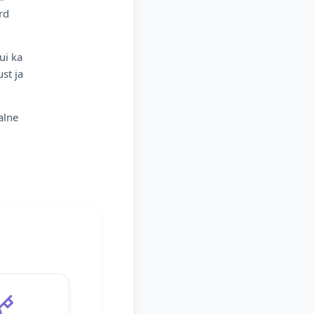
rd
ui ka
st ja
alne