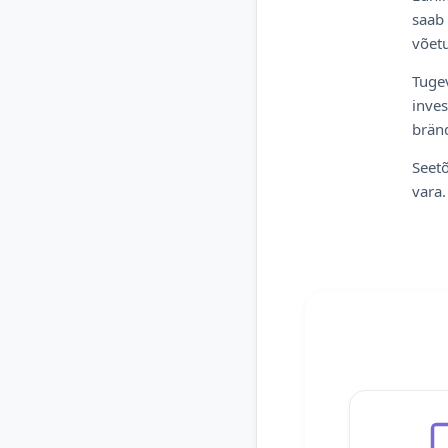
saab 
võetu
Tugev
inves
bränd
Seetõ
vara.