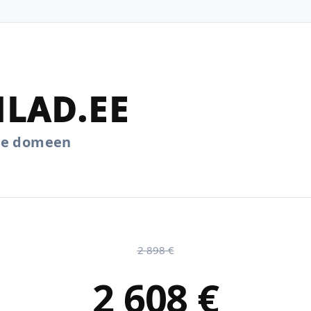
LAD.EE
.ee domeen
2 898 €
2 608 €