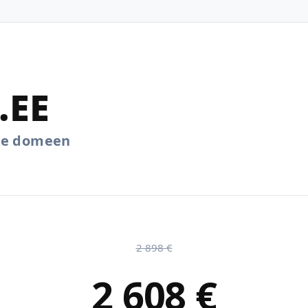
.EE
.ee domeen
2 898 €
2 608 €