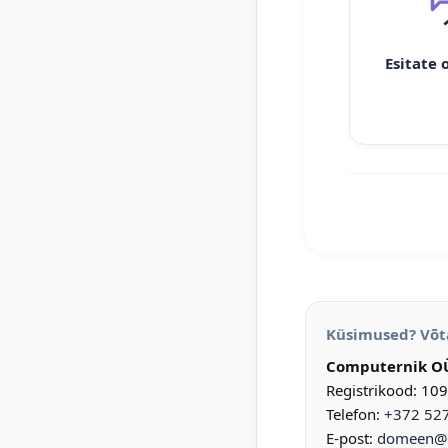
Esitate 
Küsimused? Võt
Computernik O
Registrikood: 10
Telefon:
+372 52
E-post:
domeen@d