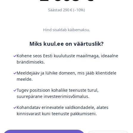
Säästad 290 € (–10%)
Hind sisaldab käibemaksu.
Miks kuul.ee on väärtuslik?
Kohene seos Eesti kuulutuste maailmaga, ideaalne
brändimiseks.
Meeldejääv ja lühike domeen, mis jääb klientidele
meelde.
Tugev positsioon kohalike teenuste turul,
suurepärane investeerimisvõimalus.
Kohandatav erinevatele valdkondadele, alates
kinnisvarast kuni teenuste pakkumiseni.