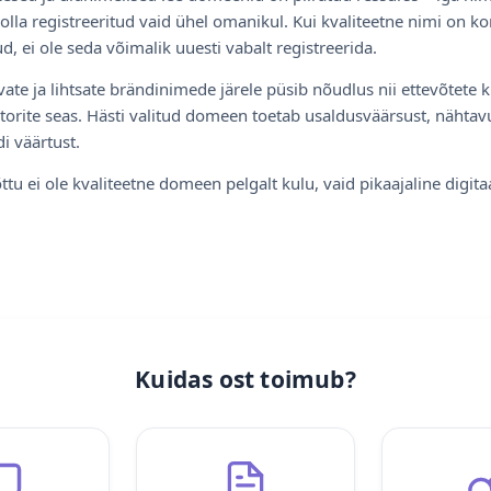
olla registreeritud vaid ühel omanikul. Kui kvaliteetne nimi on ko
d, ei ole seda võimalik uuesti vabalt registreerida.
ate ja lihtsate brändinimede järele püsib nõudlus nii ettevõtete k
torite seas. Hästi valitud domeen toetab usaldusväärsust, nähtavu
i väärtust.
ttu ei ole kvaliteetne domeen pelgalt kulu, vaid pikaajaline digita
Kuidas ost toimub?