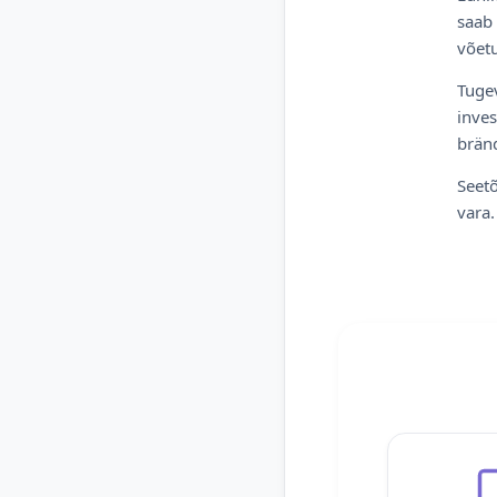
saab 
võetu
Tugev
inves
bränd
Seetõ
vara.