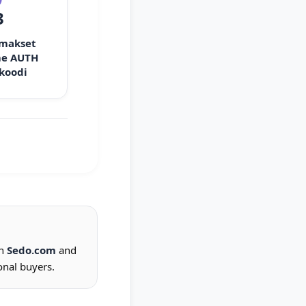
3
 makset
e AUTH
 koodi
on
Sedo.com
and
onal buyers.