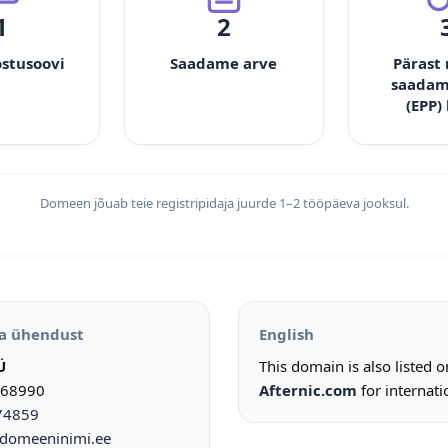
1
2
ostusoovi
Saadame arve
Pärast
saadam
(EPP)
Domeen jõuab teie registripidaja juurde 1–2 tööpäeva jooksul.
a ühendust
English
Ü
This domain is also listed 
968990
Afternic.com
for internati
74859
omeeninimi.ee