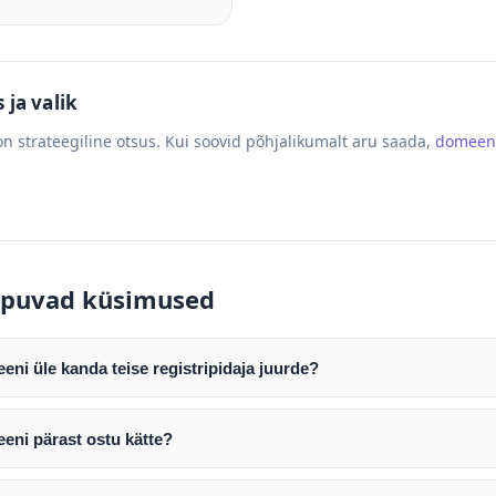
ja valik
n strateegiline otsus. Kui soovid põhjalikumalt aru saada,
domeen
puvad küsimused
ni üle kanda teise registripidaja juurde?
mist edastame teile domeeni AUTH (EPP) koodi. Selle abil saate d
ripidaja juurde.
eni pärast ostu kätte?
tamist väljastame arve. Maksekinnituse järel edastame teile dome
e toimub registripidajate vahelise protsessina ning võib võtta k