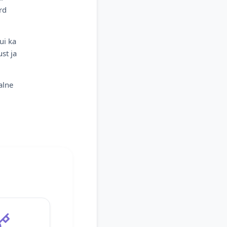
rd
ui ka
st ja
alne