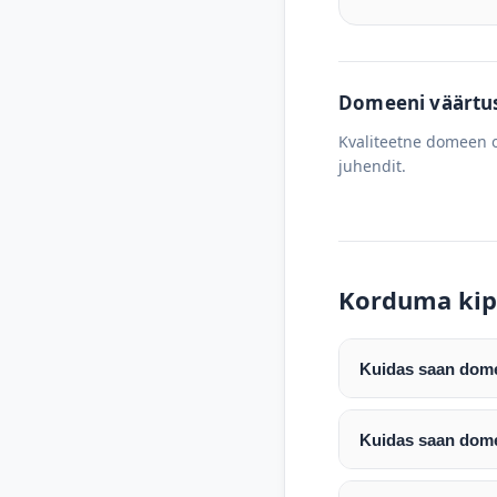
Domeeni väärtus 
Kvaliteetne domeen o
juhendit.
Korduma kip
Kuidas saan domee
Pärast makse laeku
enda valitud regist
Kuidas saan dome
Pärast ostu vormis
Domeeni ülekandmin