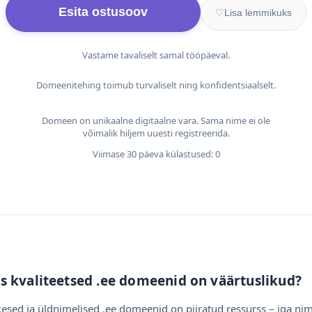
Esita ostusoov
♡
Lisa lemmikuks
Vastame tavaliselt samal tööpäeval.
Domeenitehing toimub turvaliselt ning konfidentsiaalselt.
Domeen on unikaalne digitaalne vara. Sama nime ei ole
võimalik hiljem uuesti registreerida.
Viimase 30 päeva külastused: 0
s kvaliteetsed .ee domeenid on väärtuslikud?
esed ja üldnimelised .ee domeenid on piiratud ressurss – iga nim