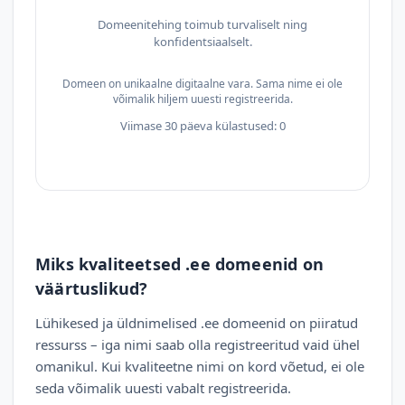
Domeenitehing toimub turvaliselt ning
konfidentsiaalselt.
Domeen on unikaalne digitaalne vara. Sama nime ei ole
võimalik hiljem uuesti registreerida.
Viimase 30 päeva külastused: 0
Miks kvaliteetsed .ee domeenid on
väärtuslikud?
Lühikesed ja üldnimelised .ee domeenid on piiratud
ressurss – iga nimi saab olla registreeritud vaid ühel
omanikul. Kui kvaliteetne nimi on kord võetud, ei ole
seda võimalik uuesti vabalt registreerida.