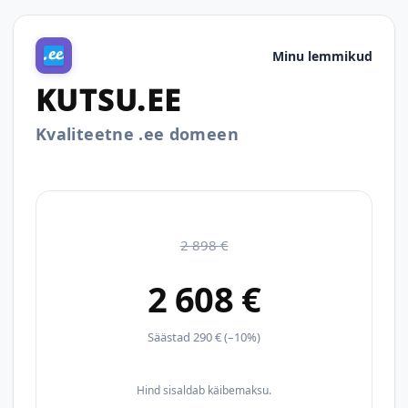
Minu lemmikud
KUTSU.EE
Kvaliteetne .ee domeen
2 898 €
2 608 €
Säästad 290 € (–10%)
Hind sisaldab käibemaksu.