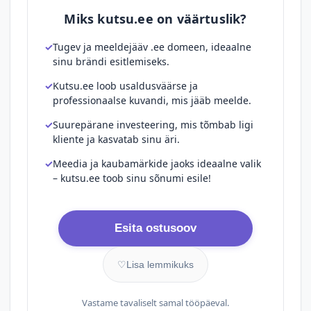
Miks kutsu.ee on väärtuslik?
Tugev ja meeldejääv .ee domeen, ideaalne
sinu brändi esitlemiseks.
Kutsu.ee loob usaldusväärse ja
professionaalse kuvandi, mis jääb meelde.
Suurepärane investeering, mis tõmbab ligi
kliente ja kasvatab sinu äri.
Meedia ja kaubamärkide jaoks ideaalne valik
– kutsu.ee toob sinu sõnumi esile!
Esita ostusoov
♡
Lisa lemmikuks
Vastame tavaliselt samal tööpäeval.