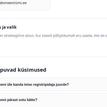
omeeninimi.ee
ja valik
n strateegiline otsus. Kui soovid põhjalikumalt aru saada,
mis on
puvad küsimused
ni üle kanda teise registripidaja juurde?
mist edastame teile domeeni AUTH (EPP) koodi. Selle abil saate d
ripidaja juurde.
eni pärast ostu kätte?