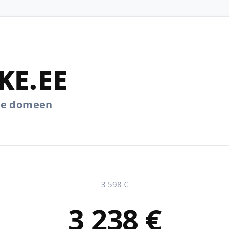
KE.EE
.ee domeen
3 598 €
3 238 €