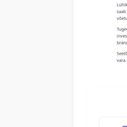
Lühik
saab 
võetu
Tugev
inves
bränd
Seetõ
vara.