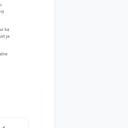
i
rd
ui ka
st ja
alne