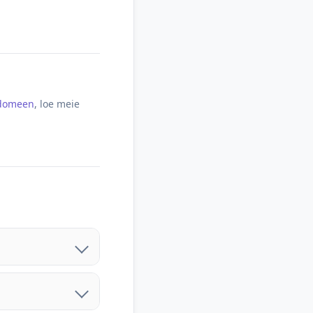
 domeen
, loe meie
omeeni üle kanda