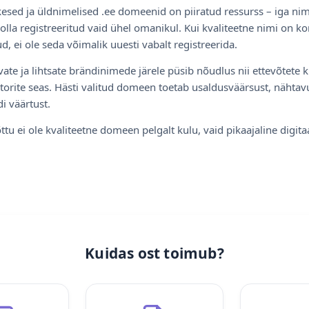
esed ja üldnimelised .ee domeenid on piiratud ressurss – iga nim
olla registreeritud vaid ühel omanikul. Kui kvaliteetne nimi on ko
d, ei ole seda võimalik uuesti vabalt registreerida.
ate ja lihtsate brändinimede järele püsib nõudlus nii ettevõtete k
torite seas. Hästi valitud domeen toetab usaldusväärsust, nähtavu
i väärtust.
ttu ei ole kvaliteetne domeen pelgalt kulu, vaid pikaajaline digita
Kuidas ost toimub?