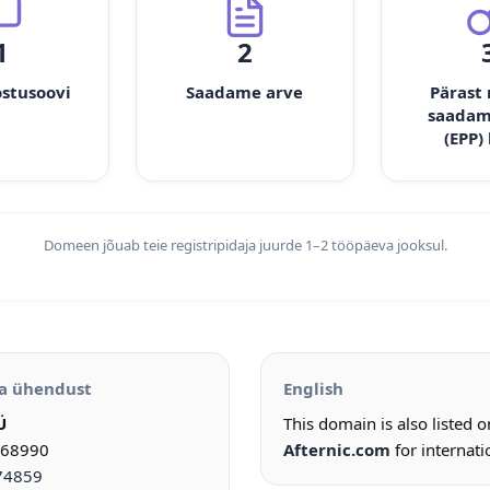
1
2
ostusoovi
Saadame arve
Pärast
saadam
(EPP)
Domeen jõuab teie registripidaja juurde 1–2 tööpäeva jooksul.
a ühendust
English
Ü
This domain is also listed 
968990
Afternic.com
for internati
74859