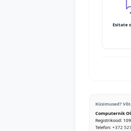
Esitate 
Küsimused? Võt
Computernik O
Registrikood: 10
Telefon:
+372 52