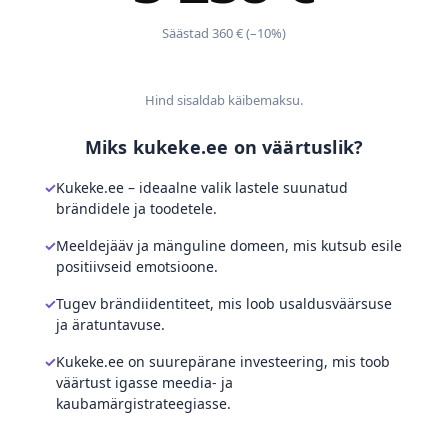
Säästad 360 € (–10%)
Hind sisaldab käibemaksu.
Miks kukeke.ee on väärtuslik?
Kukeke.ee – ideaalne valik lastele suunatud
brändidele ja toodetele.
Meeldejääv ja mänguline domeen, mis kutsub esile
positiivseid emotsioone.
Tugev brändiidentiteet, mis loob usaldusväärsuse
ja äratuntavuse.
Kukeke.ee on suurepärane investeering, mis toob
väärtust igasse meedia- ja
kaubamärgistrateegiasse.