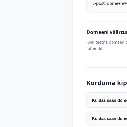
E-post:
domeen@d
Domeeni väärtus 
Kvaliteetne domeen o
juhendit.
Korduma kip
Kuidas saan domee
Pärast makse laeku
enda valitud regist
Kuidas saan dome