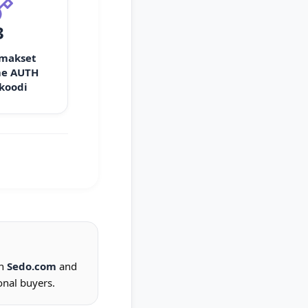
3
 makset
e AUTH
 koodi
on
Sedo.com
and
onal buyers.